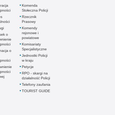
racja
Komenda
pności
Stołeczna Policji
es
Rzecznik
alności
Prasowy
ugi
Komendy
rejonowe i
sek o
powiatowe
wnienie
pności
Komisariaty
Specjalistyczne
macja o
u
Jednostki Policji
pności
w kraju
wnienie
Petycje
pności
RPO - skargi na
wej
działalność Policji
Telefony zaufania
TOURIST GUIDE