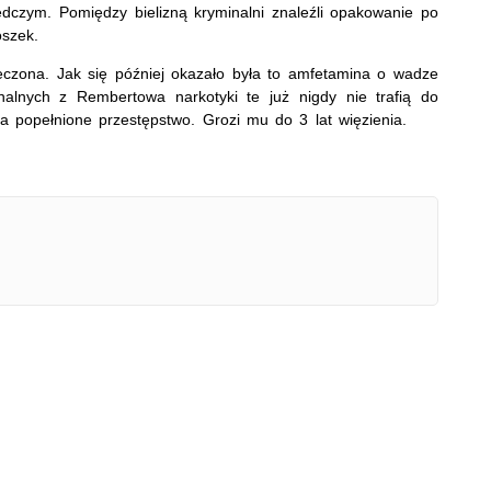
edczym. Pomiędzy bielizną kryminalni znaleźli opakowanie po
szek.
ieczona. Jak się później okazało była to amfetamina o wadze
inalnych z Rembertowa narkotyki te już nigdy nie trafią do
a popełnione przestępstwo. Grozi mu do 3 lat więzienia.