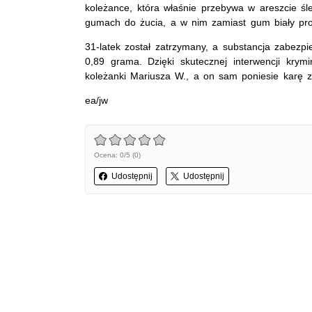
koleżance, która właśnie przebywa w areszcie śl
gumach do żucia, a w nim zamiast gum biały pro
31-latek został zatrzymany, a substancja zabezp
0,89 grama. Dzięki skutecznej interwencji krym
koleżanki Mariusza W., a on sam poniesie karę z
ea/jw
Ocena: 0/5 (0)
Udostępnij
Udostępnij