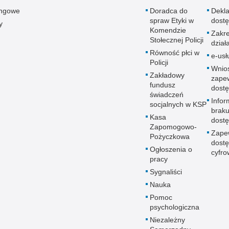
ingowe
Doradca do
Dekla
spraw Etyki w
dostę
y
Komendzie
Zakr
Stołecznej Policji
dział
Równość płci w
e-usł
Policji
Wnio
Zakładowy
zape
fundusz
dostę
świadczeń
Infor
socjalnych w KSP
brak
Kasa
dostę
Zapomogowo-
Zape
Pożyczkowa
dostę
Ogłoszenia o
cyfro
pracy
Sygnaliści
Nauka
Pomoc
psychologiczna
Niezależny