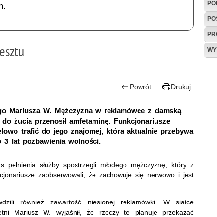
PO
m.
PO
PR
resztu
WY
Powrót
Drukuj
niego Mariusza W. Mężczyzna w reklamówce z damską
 do żucia przenosił amfetaminę. Funkcjonariusze
elowo trafić do jego znajomej, która aktualnie przebywa
 3 lat pozbawienia wolności.
s pełnienia służby spostrzegli młodego mężczyznę, który z
nkcjonariusze zaobserwowali, że zachowuje się nerwowo i jest
wdzili również zawartość niesionej reklamówki. W siatce
etni Mariusz W. wyjaśnił, że rzeczy te planuje przekazać