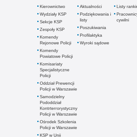
Kierownictwo
Aktualności
Listy rank
Wydziały KSP
Podziękowania i
Pracownic
listy
cywilni
Sekcje KSP
Poszukiwania
Zespoły KSP
Profilaktyka
Komendy
Rejonowe Policji
Wyroki sądowe
Komendy
Powiatowe Policji
Komisariaty
Specjalistyczne
Policji
Oddział Prewencji
Policji w Warszawie
Samodzielny
Pododdział
Kontrterrorystyczny
Policji w Warszawie
Ośrodek Szkolenia
Policji w Warszawie
KSP w Unii