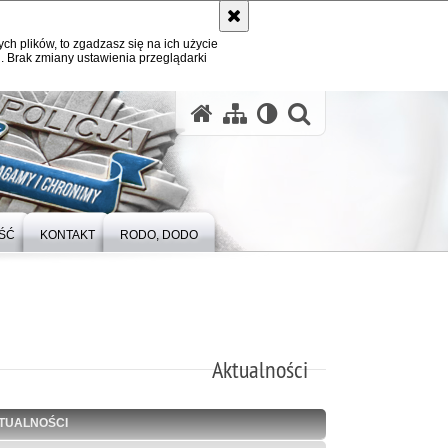
ych plików, to zgadzasz się na ich użycie
. Brak zmiany ustawienia przeglądarki
otwórz wysz
ŚĆ
KONTAKT
RODO, DODO
Aktualności
TUALNOŚCI