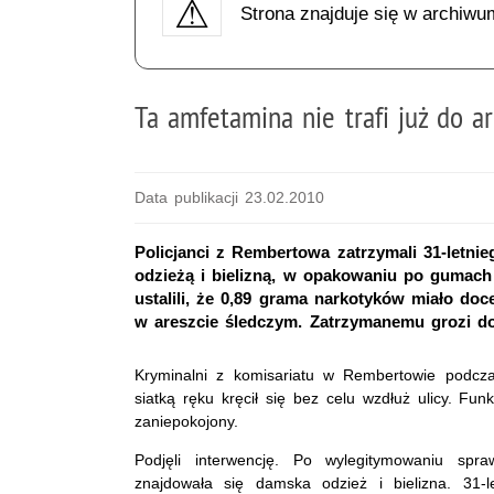
Strona znajduje się w archiwu
Ta amfetamina nie trafi już do a
Data publikacji 23.02.2010
Policjanci z Rembertowa zatrzymali 31-let
odzieżą i bielizną, w opakowaniu po gumach
ustalili, że 0,89 grama narkotyków miało doc
w areszcie śledczym. Zatrzymanemu grozi do
Kryminalni z komisariatu w Rembertowie podcza
siatką ręku kręcił się bez celu wzdłuż ulicy. Fu
zaniepokojony.
Podjęli interwencję. Po wylegitymowaniu spra
znajdowała się damska odzież i bielizna. 31-l