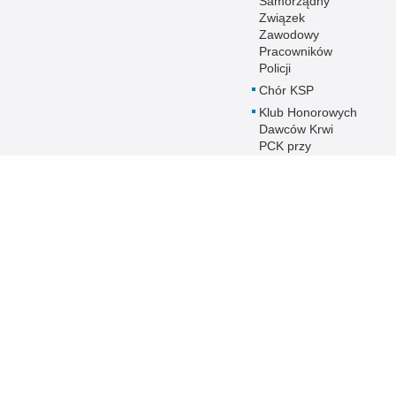
Samorządny
Związek
Zawodowy
Pracowników
Policji
Chór KSP
Klub Honorowych
Dawców Krwi
PCK przy
Komendzie
Stołecznej Policji
Duszpasterstwo
Policji KSP
Prawosławne
Duszpasterstwo
Policji
IPA - International
Police
Association
Warto wiedzieć