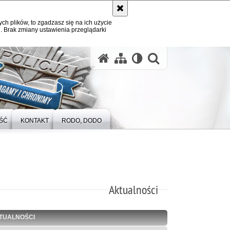
ych plików, to zgadzasz się na ich użycie
. Brak zmiany ustawienia przeglądarki
otwórz wysz
ŚĆ
KONTAKT
RODO, DODO
Aktualności
TUALNOŚCI