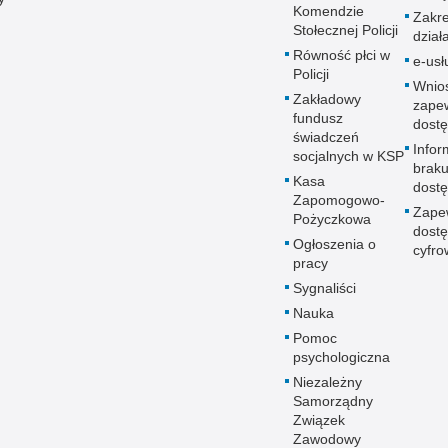
Komendzie
Zakr
Stołecznej Policji
dział
Równość płci w
e-usł
Policji
Wnio
Zakładowy
zape
fundusz
dostę
świadczeń
Infor
socjalnych w KSP
brak
Kasa
dostę
Zapomogowo-
Zape
Pożyczkowa
dostę
Ogłoszenia o
cyfro
pracy
Sygnaliści
Nauka
Pomoc
psychologiczna
Niezależny
Samorządny
Związek
Zawodowy