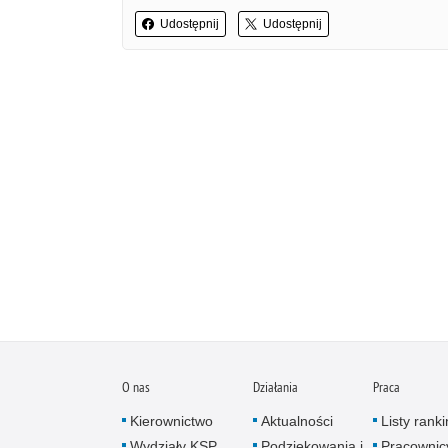
Udostępnij
Udostępnij
O nas
Działania
Praca
Kierownictwo
Aktualności
Listy rank
Wydziały KSP
Podziękowania i
Pracownic