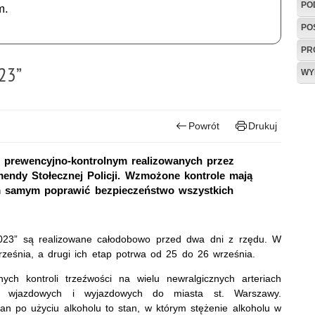
PO
m.
PO
PR
23”
WY
Powrót
Drukuj
e prewencyjno-kontrolnym realizowanych przez
ndy Stołecznej Policji. Wzmożone kontrole mają
ym samym poprawić bezpieczeństwo wszystkich
2023” są realizowane całodobowo przed dwa dni z rzędu. W
ześnia, a drugi ich etap potrwa od 25 do 26 września.
ch kontroli trzeźwości na wielu newralgicznych arteriach
h wjazdowych i wyjazdowych do miasta st. Warszawy.
an po użyciu alkoholu
to stan, w którym stężenie alkoholu w