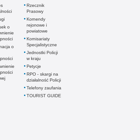
es
Rzecznik
alności
Prasowy
ugi
Komendy
rejonowe i
sek o
powiatowe
wnienie
pności
Komisariaty
Specjalistyczne
macja o
u
Jednostki Policji
pności
w kraju
wnienie
Petycje
pności
RPO - skargi na
wej
działalność Policji
Telefony zaufania
TOURIST GUIDE