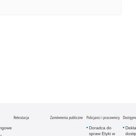
Rekrutacja
Zamówienia publiczne
Policjanci i pracownicy
Dostępn
ingowe
Doradca do
Dekla
spraw Etyki w
dostę
y