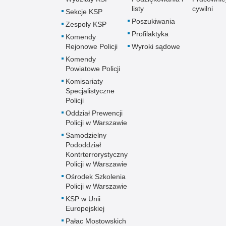
listy
cywilni
Sekcje KSP
Poszukiwania
Zespoły KSP
Profilaktyka
Komendy
Rejonowe Policji
Wyroki sądowe
Komendy
Powiatowe Policji
Komisariaty
Specjalistyczne
Policji
Oddział Prewencji
Policji w Warszawie
Samodzielny
Pododdział
Kontrterrorystyczny
Policji w Warszawie
Ośrodek Szkolenia
Policji w Warszawie
KSP w Unii
Europejskiej
Pałac Mostowskich