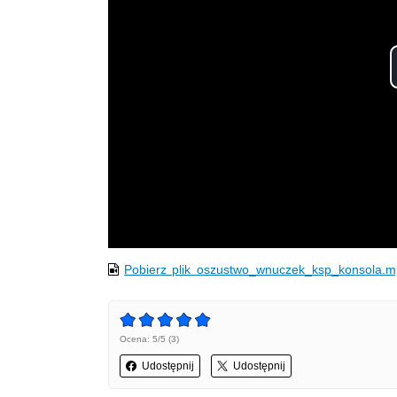
Pobierz plik oszustwo_wnuczek_ksp_konsola.
Ocena: 5/5 (3)
Udostępnij
Udostępnij