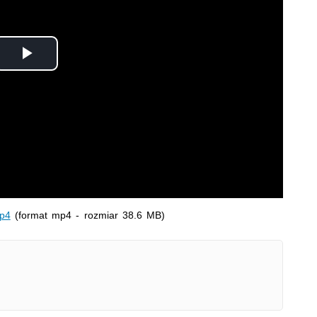
Odtwórz
wideo
mp4
(format mp4 - rozmiar 38.6 MB)