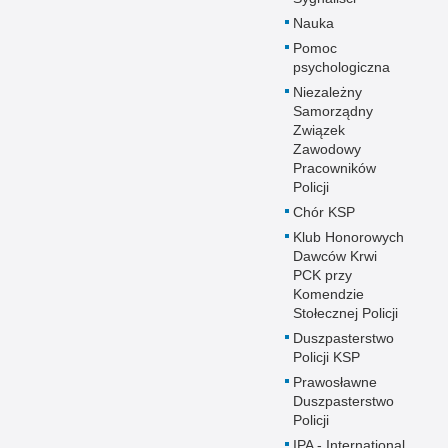
Nauka
Pomoc
psychologiczna
Niezależny
Samorządny
Związek
Zawodowy
Pracowników
Policji
Chór KSP
Klub Honorowych
Dawców Krwi
PCK przy
Komendzie
Stołecznej Policji
Duszpasterstwo
Policji KSP
Prawosławne
Duszpasterstwo
Policji
IPA - International