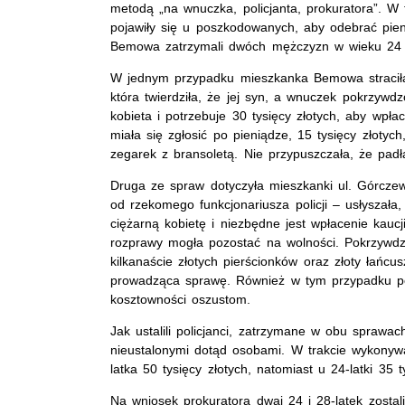
metodą „na wnuczka, policjanta, prokuratora”. W 
pojawiły się u poszkodowanych, aby odebrać pie
Bemowa zatrzymali dwóch mężczyzn w wieku 24 i 2
W jednym przypadku mieszkanka Bemowa straciła
która twierdziła, że jej syn, a wnuczek pokrzyw
kobieta i potrzebuje 30 tysięcy złotych, aby wpła
miała się zgłosić po pieniądze, 15 tysięcy złotych
zegarek z bransoletą. Nie przypuszczała, że padł
Druga ze spraw dotyczyła mieszkanki ul. Górczew
od rzekomego funkcjonariusza policji – usłyszał
ciężarną kobietę i niezbędne jest wpłacenie kauc
rozprawy mogła pozostać na wolności. Pokrzywdzo
kilkanaście złotych pierścionków oraz złoty łańcu
prowadząca sprawę. Również w tym przypadku po
kosztowności oszustom.
Jak ustalili policjanci, zatrzymane w obu sprawa
nieustalonymi dotąd osobami. W trakcie wykonywa
latka 50 tysięcy złotych, natomiast u 24-latki 35 
Na wniosek prokuratora dwaj 24 i 28-latek zosta