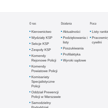
O nas
Działania
Praca
Kierownictwo
Aktualności
Listy rank
Wydziały KSP
Podziękowania i
Pracownic
listy
cywilni
Sekcje KSP
Poszukiwania
Zespoły KSP
Profilaktyka
Komendy
Rejonowe Policji
Wyroki sądowe
Komendy
Powiatowe Policji
Komisariaty
Specjalistyczne
Policji
Oddział Prewencji
Policji w Warszawie
Samodzielny
Pododdział