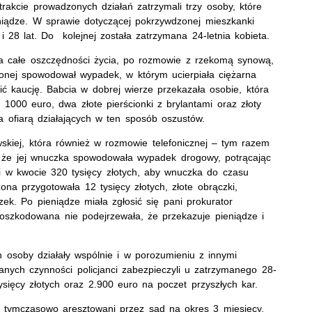
trakcie prowadzonych działań zatrzymali trzy osoby, które
niądze. W sprawie dotyczącej pokrzywdzonej mieszkanki
8 lat. Do kolejnej została zatrzymana 24-letnia kobieta.
 całe oszczędności życia, po rozmowie z rzekomą synową,
dzonej spowodował wypadek, w którym ucierpiała ciężarna
cić kaucję. Babcia w dobrej wierze przekazała osobie, która
, 1000 euro, dwa złote pierścionki z brylantami oraz złoty
a ofiarą działających w ten sposób oszustów.
skiej, która również w rozmowie telefonicznej – tym razem
a, że jej wnuczka spowodowała wypadek drogowy, potrącając
ji w kwocie 320 tysięcy złotych, aby wnuczka do czasu
na przygotowała 12 tysięcy złotych, złote obrączki,
szek. Po pieniądze miała zgłosić się pani prokurator
szkodowana nie podejrzewała, że przekazuje pieniądze i
ch osoby działały wspólnie i w porozumieniu z innymi
nych czynności policjanci zabezpieczyli u zatrzymanego 28-
tysięcy złotych oraz 2.900 euro na poczet przyszłych kar.
li tymczasowo aresztowani przez sąd na okres 3 miesięcy.