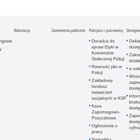
Rekrutacja
Zamówienia publiczne
Policjanci i pracownicy
Dostępn
ingowe
Doradca do
Dekla
spraw Etyki w
dostę
y
Komendzie
Zakr
Stołecznej Policji
dział
Równość płci w
e-usł
Policji
Wnio
Zakładowy
zape
fundusz
dostę
świadczeń
Infor
socjalnych w KSP
brak
Kasa
dostę
Zapomogowo-
Zape
Pożyczkowa
dostę
Ogłoszenia o
cyfro
pracy
Sygnaliści