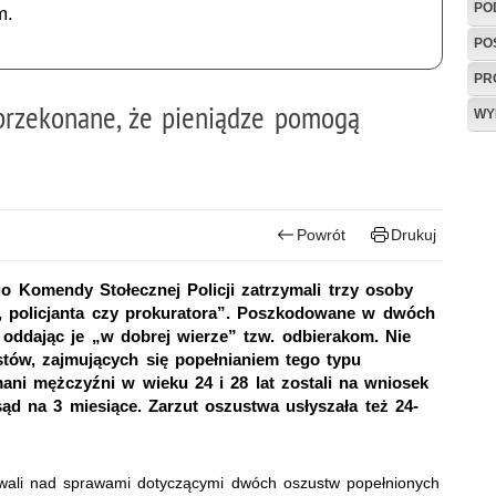
PO
m.
PO
PR
y przekonane, że pieniądze pomogą
WY
Powrót
Drukuj
o Komendy Stołecznej Policji zatrzymali trzy osoby
 policjanta czy prokuratora”. Poszkodowane w dwóch
 oddając je „w dobrej wierze” tzw. odbierakom. Nie
stów, zajmujących się popełnianiem tego typu
ani mężczyźni w wieku 24 i 28 lat zostali na wniosek
d na 3 miesiące. Zarzut oszustwa usłyszała też 24-
owali nad sprawami dotyczącymi dwóch oszustw popełnionych