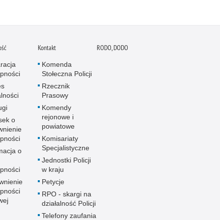
ość
Kontakt
RODO, DODO
racja
Komenda
pności
Stołeczna Policji
es
Rzecznik
alności
Prasowy
ugi
Komendy
rejonowe i
sek o
powiatowe
wnienie
pności
Komisariaty
Specjalistyczne
macja o
u
Jednostki Policji
pności
w kraju
wnienie
Petycje
pności
RPO - skargi na
wej
działalność Policji
Telefony zaufania