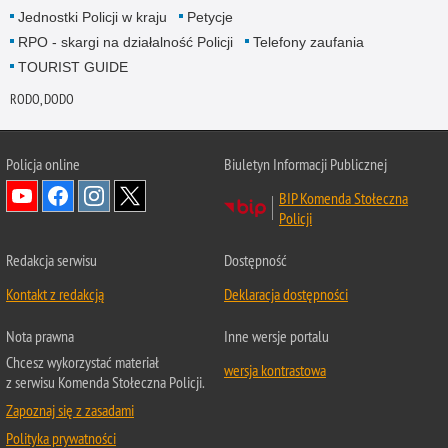
Jednostki Policji w kraju
Petycje
RPO - skargi na działalność Policji
Telefony zaufania
TOURIST GUIDE
RODO, DODO
Policja online
Biuletyn Informacji Publicznej
BIP Komenda Stołeczna
Policji
Redakcja serwisu
Dostępność
Kontakt z redakcją
Deklaracja dostępności
Nota prawna
Inne wersje portalu
Chcesz wykorzystać materiał
wersja kontrastowa
z serwisu Komenda Stołeczna Policji.
Zapoznaj się z zasadami
Polityka prywatności