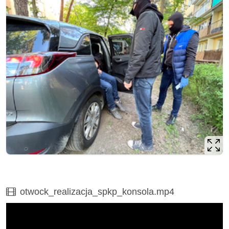
Film
otwock_realizacja_spkp_konsola.mp4