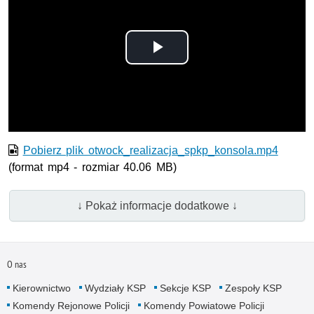
Odtwórz
wideo
Pobierz plik otwock_realizacja_spkp_konsola.mp4
(format mp4 - rozmiar 40.06 MB)
↓ Pokaż informacje dodatkowe ↓
O nas
Kierownictwo
Wydziały KSP
Sekcje KSP
Zespoły KSP
Komendy Rejonowe Policji
Komendy Powiatowe Policji