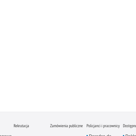
Rekrutacja
Zamówienia publiczne
Policjanci i pracownicy
Dostępn
ingowe
Doradca do
Dekla