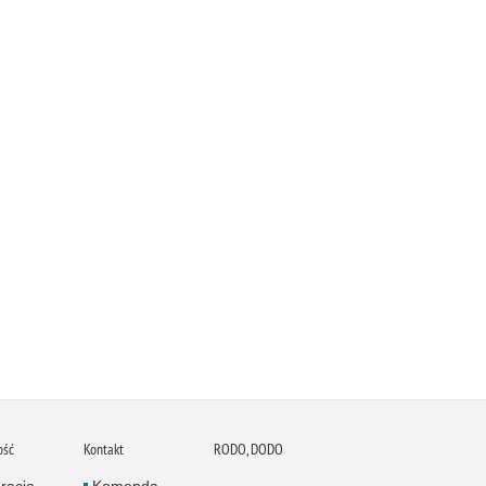
ość
Kontakt
RODO, DODO
racja
Komenda