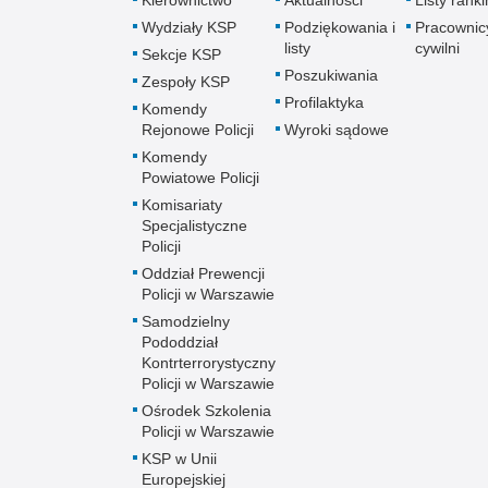
Wydziały KSP
Podziękowania i
Pracownic
listy
cywilni
Sekcje KSP
Poszukiwania
Zespoły KSP
Profilaktyka
Komendy
Rejonowe Policji
Wyroki sądowe
Komendy
Powiatowe Policji
Komisariaty
Specjalistyczne
Policji
Oddział Prewencji
Policji w Warszawie
Samodzielny
Pododdział
Kontrterrorystyczny
Policji w Warszawie
Ośrodek Szkolenia
Policji w Warszawie
KSP w Unii
Europejskiej