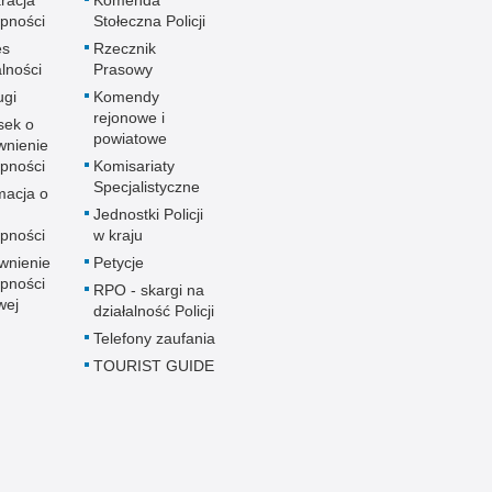
pności
Stołeczna Policji
es
Rzecznik
alności
Prasowy
ugi
Komendy
rejonowe i
sek o
powiatowe
wnienie
pności
Komisariaty
Specjalistyczne
macja o
u
Jednostki Policji
pności
w kraju
wnienie
Petycje
pności
RPO - skargi na
wej
działalność Policji
Telefony zaufania
TOURIST GUIDE