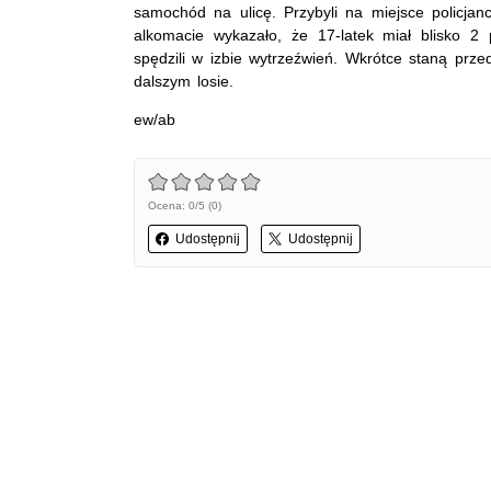
samochód na ulicę. Przybyli na miejsce policjan
alkomacie wykazało, że 17-latek miał blisko 2
spędzili w izbie wytrzeźwień. Wkrótce staną prze
dalszym losie.
ew/ab
Ocena: 0/5 (0)
Udostępnij
Udostępnij