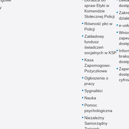
spraw Etyki w
dostę
y
Komendzie
Zakr
Stołecznej Policji
dział
Równość płci w
e-usł
Policji
Wnio
Zakładowy
zape
fundusz
dostę
świadczeń
Infor
socjalnych w KSP
brak
Kasa
dostę
Zapomogowo-
Zape
Pożyczkowa
dostę
Ogłoszenia o
cyfro
pracy
Sygnaliści
Nauka
Pomoc
psychologiczna
Niezależny
Samorządny
Związek