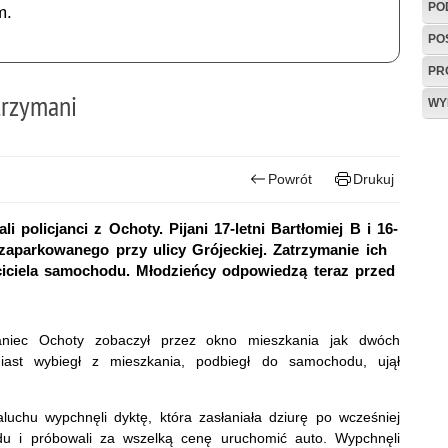
PO
m.
PO
PR
trzymani
WY
Powrót
Drukuj
i policjanci z Ochoty. Pijani 17-letni Bartłomiej B i 16-
zaparkowanego przy ulicy Grójeckiej. Zatrzymanie ich
ściciela samochodu. Młodzieńcy odpowiedzą teraz przed
aniec Ochoty zobaczył przez okno mieszkania jak dwóch
miast wybiegł z mieszkania, podbiegł do samochodu, ujął
chu wypchnęli dyktę, która zasłaniała dziurę po wcześniej
du i próbowali za wszelką cenę uruchomić auto. Wypchnęli