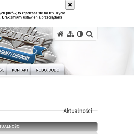
ych plików, to zgadzasz się na ich użycie
. Brak zmiany ustawienia przeglądarki
otwórz wysz
ŚĆ
KONTAKT
RODO, DODO
Aktualności
TUALNOŚCI