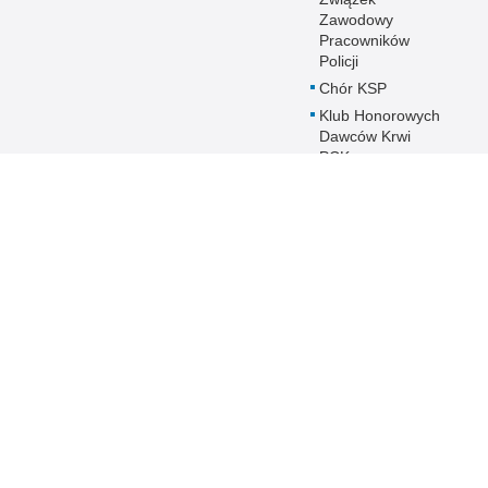
Zawodowy
Pracowników
Policji
Chór KSP
Klub Honorowych
Dawców Krwi
PCK przy
Komendzie
Stołecznej Policji
Duszpasterstwo
Policji KSP
Prawosławne
Duszpasterstwo
Policji
IPA - International
Police
Association
Warto wiedzieć