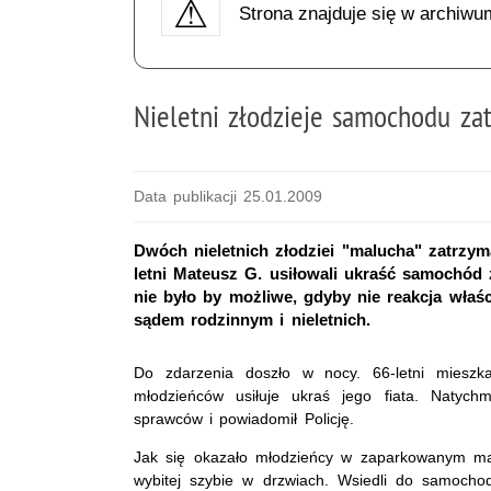
Strona znajduje się w archiwu
Nieletni złodzieje samochodu za
Data publikacji 25.01.2009
Dwóch nieletnich złodziei "malucha" zatrzymal
letni Mateusz G. usiłowali ukraść samochód 
nie było by możliwe, gdyby nie reakcja wła
sądem rodzinnym i nieletnich.
Do zdarzenia doszło w nocy. 66-letni mieszk
młodzieńców usiłuje ukraś jego fiata. Natych
sprawców i powiadomił Policję.
Jak się okazało młodzieńcy w zaparkowanym malu
wybitej szybie w drzwiach. Wsiedli do samocho