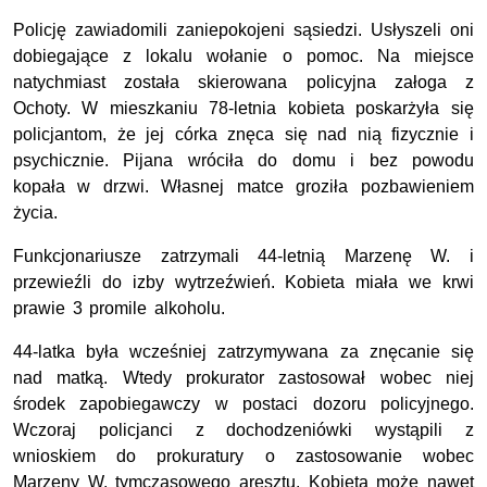
Policję zawiadomili zaniepokojeni sąsiedzi. Usłyszeli oni
dobiegające z lokalu wołanie o pomoc. Na miejsce
natychmiast została skierowana policyjna załoga z
Ochoty. W mieszkaniu 78-letnia kobieta poskarżyła się
policjantom, że jej córka znęca się nad nią fizycznie i
psychicznie. Pijana wróciła do domu i bez powodu
kopała w drzwi. Własnej matce groziła pozbawieniem
życia.
Funkcjonariusze zatrzymali 44-letnią Marzenę W. i
przewieźli do izby wytrzeźwień. Kobieta miała we krwi
prawie 3 promile alkoholu.
44-latka była wcześniej zatrzymywana za znęcanie się
nad matką. Wtedy prokurator zastosował wobec niej
środek zapobiegawczy w postaci dozoru policyjnego.
Wczoraj policjanci z dochodzeniówki wystąpili z
wnioskiem do prokuratury o zastosowanie wobec
Marzeny W. tymczasowego aresztu. Kobieta może nawet