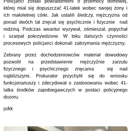
Policjanci zostali powiadomieni o przemocy domowej,
której miał się dopuszczać 41-latek wobec swojej żony i
ich małoletniej córki. Jak ustalili śledczy, mężczyzna od
ponad dwóch lat znęcał się psychicznie i fizycznie nad
rodziną. Podczas awantur wyzywał, ośmieszał, popychał
i szarpał pokrzywdzone. W toku dalszych czynności
procesowych policjanci dokonali zatrzymania mężczyzny.
Zebrany przez dochodzeniowców materiał dowodowy
pozwolił na przedstawienie mężczyźnie zarzutu
fizycznego i psychicznego znęcania się nad
najbliższymi. Prokurator przychylił się do wniosku
funkcjonariuszy i zdecydował o zastosowaniu wobec 41-
latka środków zapobiegawczych w postaci policyjnego
dozoru.
js/kk