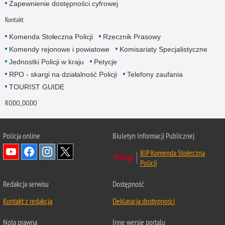
Zapewnienie dostępności cyfrowej
Kontakt
Komenda Stołeczna Policji
Rzecznik Prasowy
Komendy rejonowe i powiatowe
Komisariaty Specjalistyczne
Jednostki Policji w kraju
Petycje
RPO - skargi na działalność Policji
Telefony zaufania
TOURIST GUIDE
RODO, DODO
Policja online
Biuletyn Informacji Publicznej
BIP Komenda Stołeczna
Policji
Redakcja serwisu
Dostępność
Kontakt z redakcją
Deklaracja dostępności
Nota prawna
Inne wersje portalu