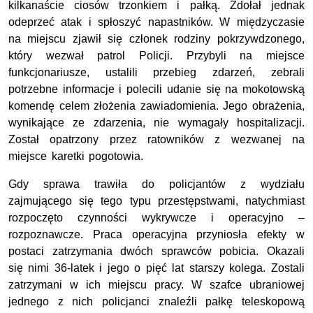
kilkanaście ciosów trzonkiem i pałką. Zdołał jednak
odeprzeć atak i spłoszyć napastników. W międzyczasie
na miejscu zjawił się członek rodziny pokrzywdzonego,
który wezwał patrol Policji. Przybyli na miejsce
funkcjonariusze, ustalili przebieg zdarzeń, zebrali
potrzebne informacje i polecili udanie się na mokotowską
komendę celem złożenia zawiadomienia. Jego obrażenia,
wynikające ze zdarzenia, nie wymagały hospitalizacji.
Został opatrzony przez ratowników z wezwanej na
miejsce karetki pogotowia.
Gdy sprawa trawiła do policjantów z wydziału
zajmującego się tego typu przestępstwami, natychmiast
rozpoczęto czynności wykrywcze i operacyjno –
rozpoznawcze. Praca operacyjna przyniosła efekty w
postaci zatrzymania dwóch sprawców pobicia. Okazali
się nimi 36-latek i jego o pięć lat starszy kolega. Zostali
zatrzymani w ich miejscu pracy. W szafce ubraniowej
jednego z nich policjanci znaleźli pałkę teleskopową