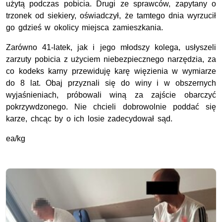
użytą podczas pobicia. Drugi ze sprawców, zapytany o
trzonek od siekiery, oświadczył, że tamtego dnia wyrzucił
go gdzieś w okolicy miejsca zamieszkania.
Zarówno 41-latek, jak i jego młodszy kolega, usłyszeli
zarzuty pobicia z użyciem niebezpiecznego narzędzia, za
co kodeks karny przewiduję karę więzienia w wymiarze
do 8 lat. Obaj przyznali się do winy i w obszernych
wyjaśnieniach, próbowali winą za zajście obarczyć
pokrzywdzonego. Nie chcieli dobrowolnie poddać się
karze, chcąc by o ich losie zadecydował sąd.
ea/kg