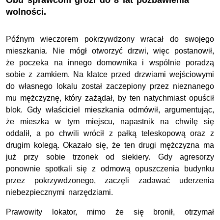
Obu sprawcom grozi do 8 lat pozbawienia
wolności.
Późnym wieczorem pokrzywdzony wracał do swojego
mieszkania. Nie mógł otworzyć drzwi, więc postanowił,
że poczeka na innego domownika i wspólnie poradzą
sobie z zamkiem. Na klatce przed drzwiami wejściowymi
do własnego lokalu został zaczepiony przez nieznanego
mu mężczyznę, który zażądał, by ten natychmiast opuścił
blok. Gdy właściciel mieszkania odmówił, argumentując,
że mieszka w tym miejscu, napastnik na chwilę się
oddalił, a po chwili wrócił z pałką teleskopową oraz z
drugim kolegą. Okazało się, że ten drugi mężczyzna ma
już przy sobie trzonek od siekiery. Gdy agresorzy
ponownie spotkali się z odmową opuszczenia budynku
przez pokrzywdzonego, zaczęli zadawać uderzenia
niebezpiecznymi narzędziami.
Prawowity lokator, mimo że się bronił, otrzymał