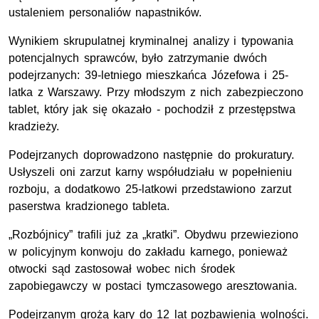
ustaleniem personaliów napastników.
Wynikiem skrupulatnej kryminalnej analizy i typowania
potencjalnych sprawców, było zatrzymanie dwóch
podejrzanych: 39-letniego mieszkańca Józefowa i 25-
latka z Warszawy. Przy młodszym z nich zabezpieczono
tablet, który jak się okazało - pochodził z przestępstwa
kradzieży.
Podejrzanych doprowadzono następnie do prokuratury.
Usłyszeli oni zarzut karny współudziału w popełnieniu
rozboju, a dodatkowo 25-latkowi przedstawiono zarzut
paserstwa kradzionego tableta.
„Rozbójnicy” trafili już za „kratki”. Obydwu przewieziono
w policyjnym konwoju do zakładu karnego, ponieważ
otwocki sąd zastosował wobec nich środek
zapobiegawczy w postaci tymczasowego aresztowania.
Podejrzanym grożą kary do 12 lat pozbawienia wolności.