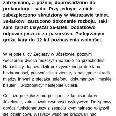
zatrzymano, a później doprowadzono do
prokuratury i sądu. Przy jednym z nich
zabezpieczono skradziony w Warszawie tablet.
39-latkowi zarzucono dokonanie rozboju. Taki
sam zarzut usłyszał 25-latek. Dodatkowo
odpowie jeszcze za paserstwo. Podejrzanym
grożą kary do 12 lat pozbawienia wolności.
W rejonie ulicy Żeglarzy w Józefowie, późnym
wieczorem dwóch mężczyzn napadło na przechodnia.
Napastnicy doprowadzili pokrzywdzonego do stanu
bezbronności, przewrócili na ziemię, a następnie okradli
między innymi z plecaka, telefonu, dokumentów i męskiej
biżuterii. „Rozbójnicy” następnie uciekli.
Od razu po zgłoszeniu policjanci z komisariatu w
Józefowie, zainicjowali czynności wykrywcze. Do sprawy
oprócz funkcjonariuszy z zespołu kryminalnego włączyli
się dzielnicowi. Wszyscy wspólnie pracowali nad