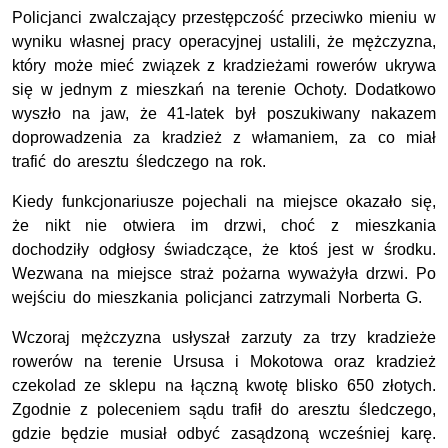
Policjanci zwalczający przestępczość przeciwko mieniu w
wyniku własnej pracy operacyjnej ustalili, że mężczyzna,
który może mieć związek z kradzieżami rowerów ukrywa
się w jednym z mieszkań na terenie Ochoty. Dodatkowo
wyszło na jaw, że 41-latek był poszukiwany nakazem
doprowadzenia za kradzież z włamaniem, za co miał
trafić do aresztu śledczego na rok.
Kiedy funkcjonariusze pojechali na miejsce okazało się,
że nikt nie otwiera im drzwi, choć z mieszkania
dochodziły odgłosy świadczące, że ktoś jest w środku.
Wezwana na miejsce straż pożarna wyważyła drzwi. Po
wejściu do mieszkania policjanci zatrzymali Norberta G.
Wczoraj mężczyzna usłyszał zarzuty za trzy kradzieże
rowerów na terenie Ursusa i Mokotowa oraz kradzież
czekolad ze sklepu na łączną kwotę blisko 650 złotych.
Zgodnie z poleceniem sądu trafił do aresztu śledczego,
gdzie będzie musiał odbyć zasądzoną wcześniej karę.