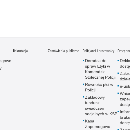
Rekrutacja
Zamówienia publiczne
Policjanci i pracownicy
Dostępn
ingowe
Doradca do
Dekla
spraw Etyki w
dostę
y
Komendzie
Zakr
Stołecznej Policji
dział
Równość płci w
e-usł
Policji
Wnio
Zakładowy
zape
fundusz
dostę
świadczeń
Infor
socjalnych w KSP
brak
Kasa
dostę
Zapomogowo-
Zape