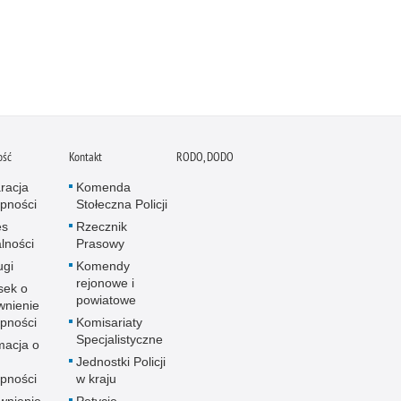
ość
Kontakt
RODO, DODO
racja
Komenda
pności
Stołeczna Policji
es
Rzecznik
alności
Prasowy
ugi
Komendy
rejonowe i
sek o
powiatowe
wnienie
pności
Komisariaty
Specjalistyczne
macja o
u
Jednostki Policji
pności
w kraju
wnienie
Petycje