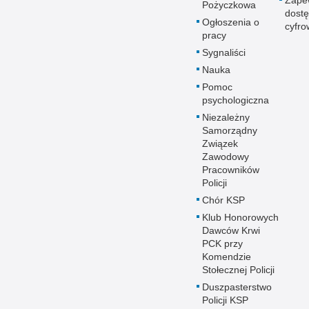
Pożyczkowa
dostę
Ogłoszenia o
cyfro
pracy
Sygnaliści
Nauka
Pomoc
psychologiczna
Niezależny
Samorządny
Związek
Zawodowy
Pracowników
Policji
Chór KSP
Klub Honorowych
Dawców Krwi
PCK przy
Komendzie
Stołecznej Policji
Duszpasterstwo
Policji KSP