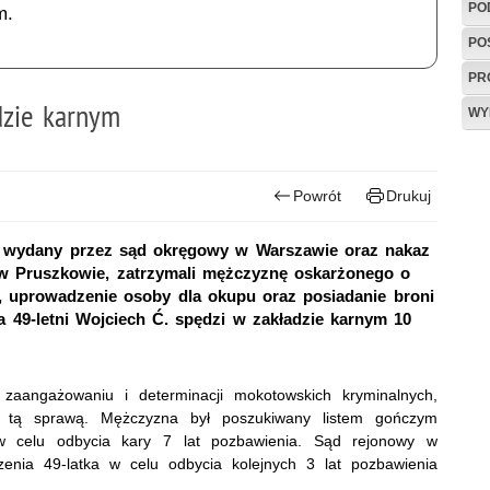
PO
m.
PO
PR
dzie karnym
WY
Powrót
Drukuj
czy wydany przez sąd okręgowy w Warszawie oraz nakaz
w Pruszkowie, zatrzymali mężczyznę oskarżonego o
j, uprowadzenie osoby dla okupu oraz posiadanie broni
a 49-letni Wojciech Ć. spędzi w zakładzie karnym 10
 zaangażowaniu i determinacji mokotowskich kryminalnych,
d tą sprawą. Mężczyzna był poszukiwany listem gończym
celu odbycia kary 7 lat pozbawienia. Sąd rejonowy w
enia 49-latka w celu odbycia kolejnych 3 lat pozbawienia