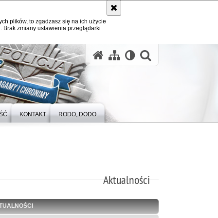
ych plików, to zgadzasz się na ich użycie
. Brak zmiany ustawienia przeglądarki
otwórz wysz
ŚĆ
KONTAKT
RODO, DODO
Aktualności
TUALNOŚCI