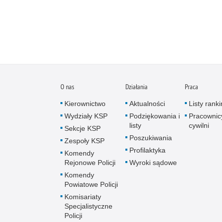
O nas
Działania
Praca
Kierownictwo
Aktualności
Listy rank
Wydziały KSP
Podziękowania i
Pracownic
listy
cywilni
Sekcje KSP
Poszukiwania
Zespoły KSP
Profilaktyka
Komendy
Rejonowe Policji
Wyroki sądowe
Komendy
Powiatowe Policji
Komisariaty
Specjalistyczne
Policji