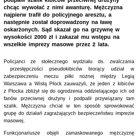
podpalił szalik kibiców przeciwnej drużyny
chcąc wywołać z nimi awanturę. Mężczyzna
najpierw trafił do policyjnego aresztu, a
następnie został doprowadzony na ławę
oskarżonych. Sąd skazał go na grzywnę w
wysokości 2000 zł i zakazał mu wstępu na
wszelkie imprezy masowe przez 2 lata.
Policjanci ze stołecznego wydziału ds. zwalczania
przestępczości pseudokibiców biorący udział w
zabezpieczeniu meczu piłki nożnej między Legią
Warszawa a Wisłą Płock zauważyli, że jeden z kibiców
z Płocka zbliżył się do ogrodzenia oddzielającego ich od
fanów przeciwnej drużyny i podpalił przywiązany tam
szalik. Mężczyzna chciał w ten sposób sprowokować
grupę do działań zagrażających bezpieczeństwu imprezie
masowej.
Funkcjonariusze objęli zamaskowanego mężczyznę