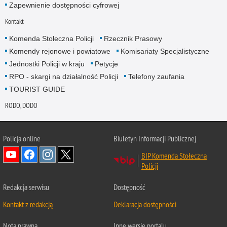
Zapewnienie dostępności cyfrowej
Kontakt
Komenda Stołeczna Policji
Rzecznik Prasowy
Komendy rejonowe i powiatowe
Komisariaty Specjalistyczne
Jednostki Policji w kraju
Petycje
RPO - skargi na działalność Policji
Telefony zaufania
TOURIST GUIDE
RODO, DODO
Policja online
Biuletyn Informacji Publicznej
BIP Komenda Stołeczna
Policji
Redakcja serwisu
Dostępność
Kontakt z redakcją
Deklaracja dostępności
Nota prawna
Inne wersje portalu