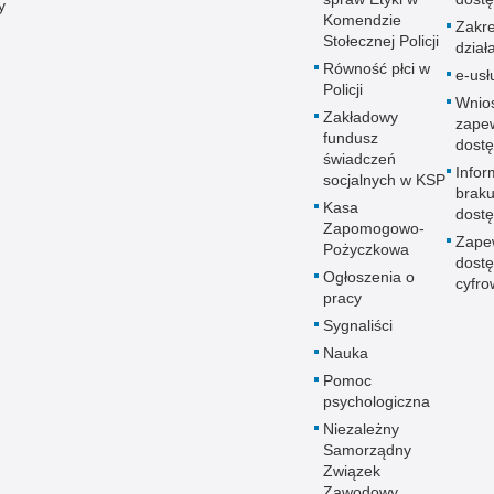
y
Komendzie
Zakr
Stołecznej Policji
dział
Równość płci w
e-usł
Policji
Wnio
Zakładowy
zape
fundusz
dostę
świadczeń
Infor
socjalnych w KSP
brak
Kasa
dostę
Zapomogowo-
Zape
Pożyczkowa
dostę
Ogłoszenia o
cyfro
pracy
Sygnaliści
Nauka
Pomoc
psychologiczna
Niezależny
Samorządny
Związek
Zawodowy