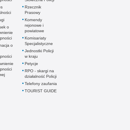
es
Rzecznik
alności
Prasowy
ugi
Komendy
rejonowe i
sek o
powiatowe
wnienie
pności
Komisariaty
Specjalistyczne
macja o
u
Jednostki Policji
pności
w kraju
wnienie
Petycje
pności
RPO - skargi na
wej
działalność Policji
Telefony zaufania
TOURIST GUIDE