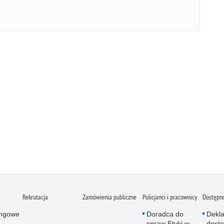
Rekrutacja
Zamówienia publiczne
Policjanci i pracownicy
Dostępn
ingowe
Doradca do
Dekla
spraw Etyki w
dostę