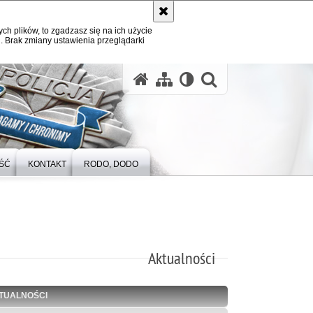
ych plików, to zgadzasz się na ich użycie
. Brak zmiany ustawienia przeglądarki
otwórz wysz
ŚĆ
KONTAKT
RODO, DODO
Aktualności
TUALNOŚCI