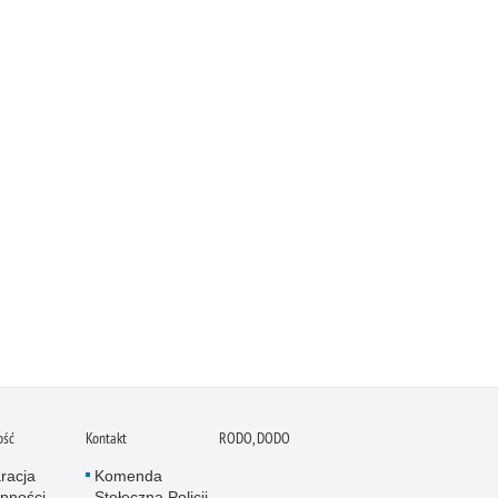
ość
Kontakt
RODO, DODO
racja
Komenda
pności
Stołeczna Policji