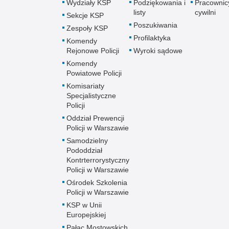
Wydziały KSP
Podziękowania i
Pracownic
listy
cywilni
Sekcje KSP
Poszukiwania
Zespoły KSP
Profilaktyka
Komendy
Rejonowe Policji
Wyroki sądowe
Komendy
Powiatowe Policji
Komisariaty
Specjalistyczne
Policji
Oddział Prewencji
Policji w Warszawie
Samodzielny
Pododdział
Kontrterrorystyczny
Policji w Warszawie
Ośrodek Szkolenia
Policji w Warszawie
KSP w Unii
Europejskiej
Pałac Mostowskich