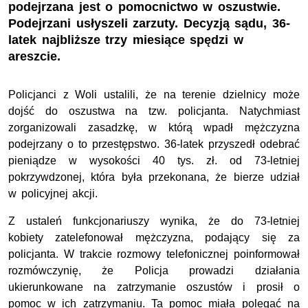
podejrzana jest o pomocnictwo w oszustwie.
Podejrzani usłyszeli zarzuty. Decyzją sądu, 36-
latek najbliższe trzy miesiące spędzi w
areszcie.
Policjanci z Woli ustalili, że na terenie dzielnicy może
dojść do oszustwa na tzw. policjanta. Natychmiast
zorganizowali zasadzkę, w którą wpadł mężczyzna
podejrzany o to przestępstwo. 36-latek przyszedł odebrać
pieniądze w wysokości 40 tys. zł. od 73-letniej
pokrzywdzonej, która była przekonana, że bierze udział
w policyjnej akcji.
Z ustaleń funkcjonariuszy wynika, że do 73-letniej
kobiety zatelefonował mężczyzna, podający się za
policjanta. W trakcie rozmowy telefonicznej poinformował
rozmówczynię, że Policja prowadzi działania
ukierunkowane na zatrzymanie oszustów i prosił o
pomoc w ich zatrzymaniu. Ta pomoc miała polegać na