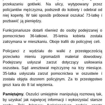
przekazaniu gotówki. Na ulicy, wytypowany przez
policjantów mężczyzna, podszedł do kobiety i odebrał od
niej kopertę. W taki sposób próbował oszukać 73-latkę i
pozbawić ją pieniędzy.
Funkcjonariusze dotarli również do osoby podejrzanej o
pomocnictwo 36-latkowi. 35-letnia kobieta została
zatrzymana w mieszkaniu. Oboje trafili do policyjnej celi.
Policjanci z wydziału do walki z przestępczością
przeciwko mieniu zgromadzili materiał dowodowy.
Podejrzany usłyszał zarzut dotyczący usiłowania
oszustwa. Sąd aresztował mężczyznę na trzy miesiące.
35-latka usłyszała zarzut pomocnictwa w oszustwie i
została objęta dozorem policyjnym. Za to przestępstwo
grozi kara do 8 lat więzienia.
Pamiętajmy.
Oszuści umiejętnie manipulują rozmową tak,
by uzyskać jak najwięcej informacji i wykorzystać starsze