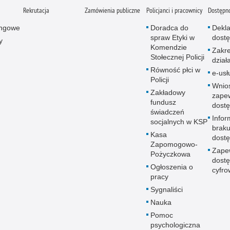
Rekrutacja
Zamówienia publiczne
Policjanci i pracownicy
Dostępn
ingowe
Doradca do
Dekla
spraw Etyki w
dostę
y
Komendzie
Zakr
Stołecznej Policji
dział
Równość płci w
e-usł
Policji
Wnio
Zakładowy
zape
fundusz
dostę
świadczeń
Infor
socjalnych w KSP
brak
Kasa
dostę
Zapomogowo-
Zape
Pożyczkowa
dostę
Ogłoszenia o
cyfro
pracy
Sygnaliści
Nauka
Pomoc
psychologiczna