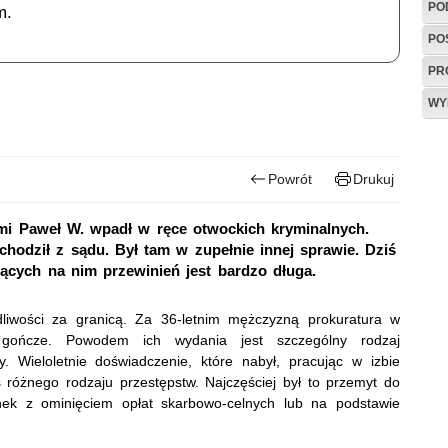
PO
m.
PO
PR
WY
Powrót
Drukuj
mi Paweł W. wpadł w ręce otwockich kryminalnych.
odził z sądu. Był tam w zupełnie innej sprawie. Dziś
żących na nim przewinień jest bardzo długa.
liwości za granicą. Za 36-letnim mężczyzną prokuratura w
 gończe. Powodem ich wydania jest szczególny rodzaj
y. Wieloletnie doświadczenie, które nabył, pracując w izbie
 różnego rodzaju przestępstw. Najczęściej był to przemyt do
nek z ominięciem opłat skarbowo-celnych lub na podstawie