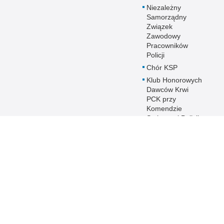
Niezależny
Samorządny
Związek
Zawodowy
Pracowników
Policji
Chór KSP
Klub Honorowych
Dawców Krwi
PCK przy
Komendzie
Stołecznej Policji
Duszpasterstwo
Policji KSP
Prawosławne
Duszpasterstwo
Policji
IPA - International
Police
Association
Warto wiedzieć