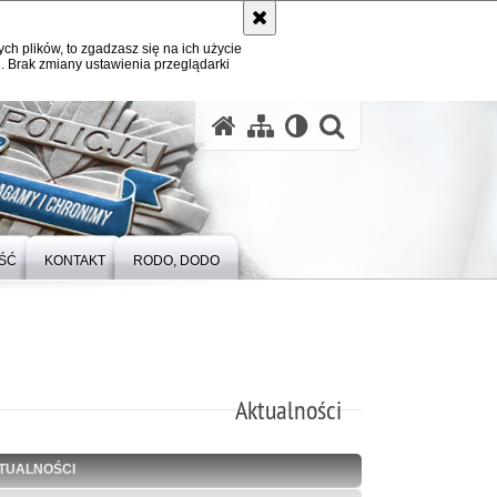
ych plików, to zgadzasz się na ich użycie
. Brak zmiany ustawienia przeglądarki
otwórz wysz
ŚĆ
KONTAKT
RODO, DODO
Aktualności
TUALNOŚCI