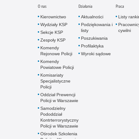
O nas
Działania
Praca
Kierownictwo
Aktualności
Listy rank
Wydziały KSP
Podziękowania i
Pracownic
listy
cywilni
Sekcje KSP
Poszukiwania
Zespoły KSP
Profilaktyka
Komendy
Rejonowe Policji
Wyroki sądowe
Komendy
Powiatowe Policji
Komisariaty
Specjalistyczne
Policji
Oddział Prewencji
Policji w Warszawie
Samodzielny
Pododdział
Kontrterrorystyczny
Policji w Warszawie
Ośrodek Szkolenia