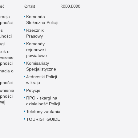
ość
Kontakt
RODO, DODO
racja
Komenda
pności
Stołeczna Policji
es
Rzecznik
alności
Prasowy
ugi
Komendy
rejonowe i
sek o
powiatowe
wnienie
pności
Komisariaty
Specjalistyczne
macja o
u
Jednostki Policji
pności
w kraju
wnienie
Petycje
pności
RPO - skargi na
wej
działalność Policji
Telefony zaufania
TOURIST GUIDE