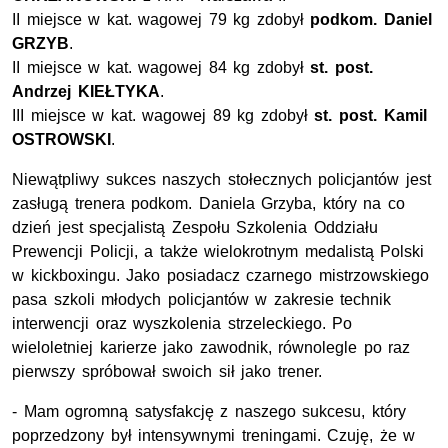
II miejsce w kat. wagowej 79 kg zdobył
podkom. Daniel
GRZYB
.
II miejsce w kat. wagowej 84 kg zdobył
st. post.
Andrzej KIEŁTYKA
.
III miejsce w kat. wagowej 89 kg zdobył
st. post. Kamil
OSTROWSKI
.
Niewątpliwy sukces naszych stołecznych policjantów jest
zasługą trenera podkom. Daniela Grzyba, który na co
dzień jest specjalistą Zespołu Szkolenia Oddziału
Prewencji Policji, a także wielokrotnym medalistą Polski
w kickboxingu. Jako posiadacz czarnego mistrzowskiego
pasa szkoli młodych policjantów w zakresie technik
interwencji oraz wyszkolenia strzeleckiego. Po
wieloletniej karierze jako zawodnik, równolegle po raz
pierwszy spróbował swoich sił jako trener.
- Mam ogromną satysfakcję z naszego sukcesu, który
poprzedzony był intensywnymi treningami. Czuję, że w