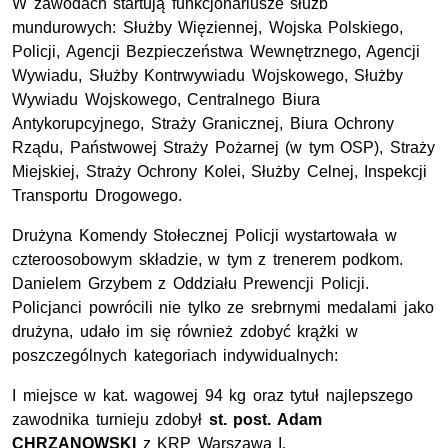
W zawodach startują funkcjonariusze służb
mundurowych: Służby Więziennej, Wojska Polskiego,
Policji, Agencji Bezpieczeństwa Wewnętrznego, Agencji
Wywiadu, Służby Kontrwywiadu Wojskowego, Służby
Wywiadu Wojskowego, Centralnego Biura
Antykorupcyjnego, Straży Granicznej, Biura Ochrony
Rządu, Państwowej Straży Pożarnej (w tym OSP), Straży
Miejskiej, Straży Ochrony Kolei, Służby Celnej, Inspekcji
Transportu Drogowego.
Drużyna Komendy Stołecznej Policji wystartowała w
czteroosobowym składzie, w tym z trenerem podkom.
Danielem Grzybem z Oddziału Prewencji Policji.
Policjanci powrócili nie tylko ze srebrnymi medalami jako
drużyna, udało im się również zdobyć krążki w
poszczególnych kategoriach indywidualnych:
I miejsce w kat. wagowej 94 kg oraz tytuł najlepszego
zawodnika turnieju zdobył
st. post. Adam
CHRZANOWSKI
z KRP Warszawa I.