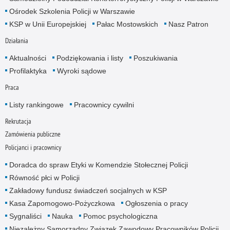
Ośrodek Szkolenia Policji w Warszawie
KSP w Unii Europejskiej
Pałac Mostowskich
Nasz Patron
Działania
Aktualności
Podziękowania i listy
Poszukiwania
Profilaktyka
Wyroki sądowe
Praca
Listy rankingowe
Pracownicy cywilni
Rekrutacja
Zamówienia publiczne
Policjanci i pracownicy
Doradca do spraw Etyki w Komendzie Stołecznej Policji
Równość płci w Policji
Zakładowy fundusz świadczeń socjalnych w KSP
Kasa Zapomogowo-Pożyczkowa
Ogłoszenia o pracy
Sygnaliści
Nauka
Pomoc psychologiczna
Niezależny Samorządny Związek Zawodowy Pracowników Policji