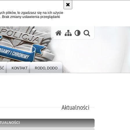
ych plików, to zgadzasz się na ich użycie
. Brak zmiany ustawienia przeglądarki
otwórz wysz
ŚĆ
KONTAKT
RODO, DODO
Aktualności
TUALNOŚCI