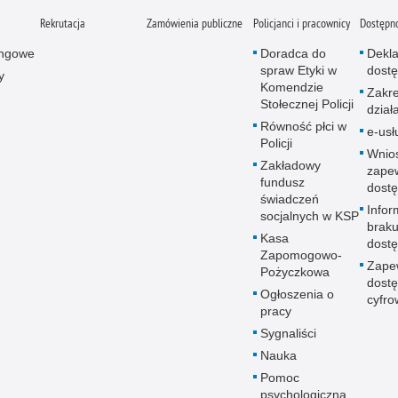
Rekrutacja
Zamówienia publiczne
Policjanci i pracownicy
Dostępn
ingowe
Doradca do
Dekla
spraw Etyki w
dostę
y
Komendzie
Zakr
Stołecznej Policji
dział
Równość płci w
e-usł
Policji
Wnio
Zakładowy
zape
fundusz
dostę
świadczeń
Infor
socjalnych w KSP
brak
Kasa
dostę
Zapomogowo-
Zape
Pożyczkowa
dostę
Ogłoszenia o
cyfro
pracy
Sygnaliści
Nauka
Pomoc
psychologiczna