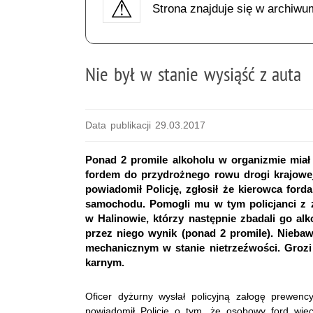
Strona znajduje się w archiwu
Nie był w stanie wysiąść z auta
Data publikacji 29.03.2017
Ponad 2 promile alkoholu w organizmie miał 5
fordem do przydrożnego rowu drogi krajowej
powiadomił Policję, zgłosił że kierowca ford
samochodu. Pomogli mu w tym policjanci z z
w Halinowie, którzy następnie zbadali go al
przez niego wynik (ponad 2 promile). Nieba
mechanicznym w stanie nietrzeźwości. Grozi
karnym.
Oficer dyżurny wysłał policyjną załogę prewenc
powiadomił Policję o tym, że osobowy ford wje