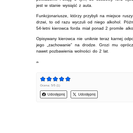
jest w stanie wysiąść z auta.
Funkcjonariusze, którzy przybyli na miejsce rusz
drzwi, to od razu wyczuli od niego alkohol. Późn
54-letni kierowca forda miał ponad 2 promile alk
Opisywany kierowca nie uniknie teraz karnej odp
jego „zachowanie” na drodze. Grozi mu oprócz 
nawet pozbawienia wolności do 2 lat.
dn
Ocena: 5/5 (1)
Udostępnij
Udostępnij