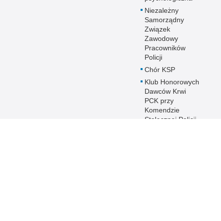
Niezależny
Samorządny
Związek
Zawodowy
Pracowników
Policji
Chór KSP
Klub Honorowych
Dawców Krwi
PCK przy
Komendzie
Stołecznej Policji
Duszpasterstwo
Policji KSP
Prawosławne
Duszpasterstwo
Policji
IPA - International
Police
Association
Warto wiedzieć