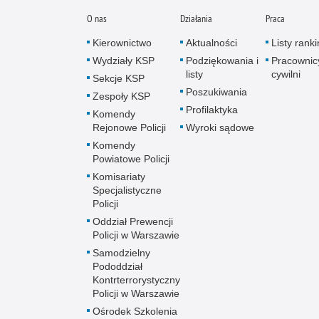
O nas
Działania
Praca
Kierownictwo
Aktualności
Listy rank
Wydziały KSP
Podziękowania i
Pracownic
listy
cywilni
Sekcje KSP
Poszukiwania
Zespoły KSP
Profilaktyka
Komendy
Rejonowe Policji
Wyroki sądowe
Komendy
Powiatowe Policji
Komisariaty
Specjalistyczne
Policji
Oddział Prewencji
Policji w Warszawie
Samodzielny
Pododdział
Kontrterrorystyczny
Policji w Warszawie
Ośrodek Szkolenia