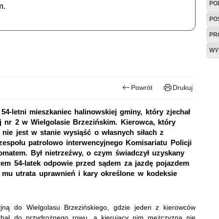
PO
m.
PO
PR
WY
Powrót
Drukuj
4-letni mieszkaniec halinowskiej gminy, który zjechał
 nr 2 w Wielgolasie Brzezińskim. Kierowca, który
a nie jest w stanie wysiąść o własnych siłach z
espołu patrolowo interwencyjnego Komisariatu Policji
komatem. Był nietrzeźwy, o czym świadczył uzyskany
wem 54-latek odpowie przed sądem za jazdę pojazdem
 mu utrata uprawnień i kary określone w kodeksie
yjną do Wielgolasu Brzezińskiego, gdzie jeden z kierowców
chał do przydrożnego rowu, a kierujący nim mężczyzna nie