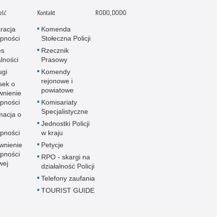
ość
Kontakt
RODO, DODO
racja
Komenda
pności
Stołeczna Policji
es
Rzecznik
alności
Prasowy
ugi
Komendy
rejonowe i
sek o
powiatowe
wnienie
pności
Komisariaty
Specjalistyczne
macja o
u
Jednostki Policji
pności
w kraju
wnienie
Petycje
pności
RPO - skargi na
wej
działalność Policji
Telefony zaufania
TOURIST GUIDE