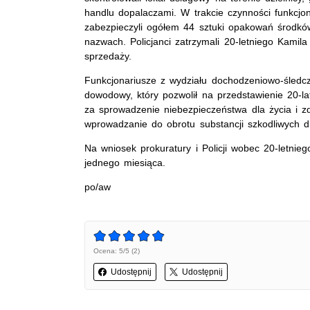
handlu dopalaczami. W trakcie czynności funkcjona
zabezpieczyli ogółem 44 sztuki opakowań środkó
nazwach. Policjanci zatrzymali 20-letniego Kamila
sprzedaży.
Funkcjonariusze z wydziału dochodzeniowo-śledcz
dowodowy, który pozwolił na przedstawienie 20-la
za sprowadzenie niebezpieczeństwa dla życia i z
wprowadzanie do obrotu substancji szkodliwych d
Na wniosek prokuratury i Policji wobec 20-letni
jednego miesiąca.
po/aw
Ocena: 5/5 (2)
Udostępnij
Udostępnij