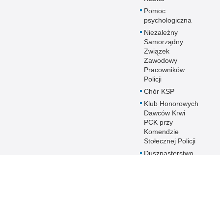
Pomoc
psychologiczna
Niezależny
Samorządny
Związek
Zawodowy
Pracowników
Policji
Chór KSP
Klub Honorowych
Dawców Krwi
PCK przy
Komendzie
Stołecznej Policji
Duszpasterstwo
Policji KSP
Prawosławne
Duszpasterstwo
Policji
IPA - International
Police