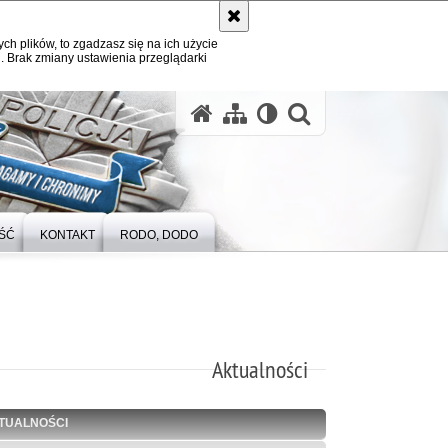
ych plików, to zgadzasz się na ich użycie
. Brak zmiany ustawienia przeglądarki
otwórz wysz
ŚĆ
KONTAKT
RODO, DODO
Aktualności
TUALNOŚCI