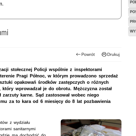
PO
m.
PO
PR
ami
WY
Powrót
Drukuj
zacji stołecznej Policji wspólnie z inspektorami
a terenie Pragi Północ, w którym prowadzono sprzedaż
4 sztuki opakowań środków zastępczych o różnych
., który wprowadzał je do obrotu. Mężczyzna został
ł zarzuty karne. Sąd zastosował wobec niego
mu za to kara od 6 miesięcy do 8 lat pozbawienia
ntów z wydziału
ktorami sanitarnymi
, gdzie ma dochodzić do