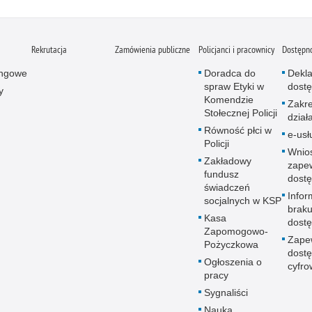
Rekrutacja
Zamówienia publiczne
Policjanci i pracownicy
Dostępn
ingowe
Doradca do
Dekla
spraw Etyki w
dostę
y
Komendzie
Zakr
Stołecznej Policji
dział
Równość płci w
e-usł
Policji
Wnio
Zakładowy
zape
fundusz
dostę
świadczeń
Infor
socjalnych w KSP
brak
Kasa
dostę
Zapomogowo-
Zape
Pożyczkowa
dostę
Ogłoszenia o
cyfro
pracy
Sygnaliści
Nauka