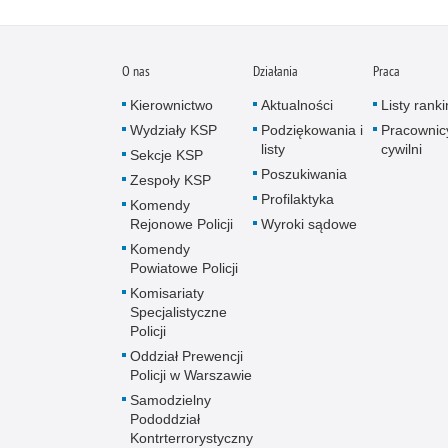
O nas
Działania
Praca
Kierownictwo
Aktualności
Listy rank
Wydziały KSP
Podziękowania i
Pracownic
listy
cywilni
Sekcje KSP
Poszukiwania
Zespoły KSP
Profilaktyka
Komendy
Rejonowe Policji
Wyroki sądowe
Komendy
Powiatowe Policji
Komisariaty
Specjalistyczne
Policji
Oddział Prewencji
Policji w Warszawie
Samodzielny
Pododdział
Kontrterrorystyczny