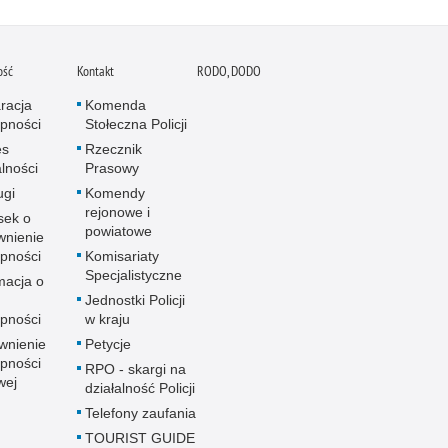
ość
Kontakt
RODO, DODO
racja
Komenda
pności
Stołeczna Policji
es
Rzecznik
alności
Prasowy
ugi
Komendy
rejonowe i
sek o
powiatowe
wnienie
pności
Komisariaty
Specjalistyczne
macja o
u
Jednostki Policji
pności
w kraju
wnienie
Petycje
pności
RPO - skargi na
wej
działalność Policji
Telefony zaufania
TOURIST GUIDE