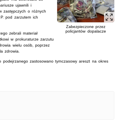
riusze ujawnili i
w zastępczych o różnych
 P. pod zarzutem ich
Zabezpieczone przez
policjantów dopalacze
ego zebrali materiał
tkowi w prokuraturze zarzutu
drowia wielu osób, poprzez
la zdrowia.
ego podejrzanego zastosowano tymczasowy areszt na okres