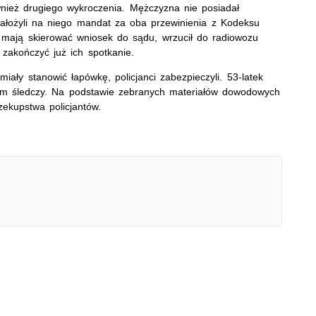
ównież drugiego wykroczenia. Mężczyzna nie posiadał
ałożyli na niego mandat za oba przewinienia z Kodeksu
 mają skierować wniosek do sądu, wrzucił do radiowozu
 zakończyć już ich spotkanie.
iały stanowić łapówkę, policjanci zabezpieczyli. 53-latek
ę nim śledczy. Na podstawie zebranych materiałów dowodowych
ekupstwa policjantów.