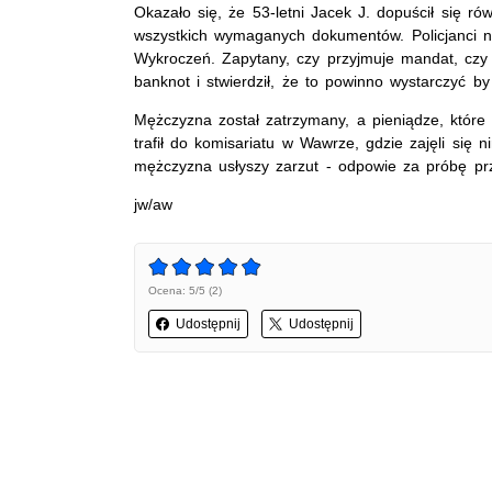
Okazało się, że 53-letni Jacek J. dopuścił się r
wszystkich wymaganych dokumentów. Policjanci n
Wykroczeń. Zapytany, czy przyjmuje mandat, czy
banknot i stwierdził, że to powinno wystarczyć by
Mężczyzna został zatrzymany, a pieniądze, które m
trafił do komisariatu w Wawrze, gdzie zajęli si
mężczyzna usłyszy zarzut - odpowie za próbę prz
jw/aw
Ocena: 5/5 (2)
Udostępnij
Udostępnij