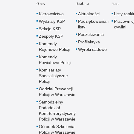
O nas
Działania
Praca
Kierownictwo
Aktualności
Listy rank
Wydziały KSP
Podziękowania i
Pracownic
listy
cywilni
Sekcje KSP
Poszukiwania
Zespoły KSP
Profilaktyka
Komendy
Rejonowe Policji
Wyroki sądowe
Komendy
Powiatowe Policji
Komisariaty
Specjalistyczne
Policji
Oddział Prewencji
Policji w Warszawie
Samodzielny
Pododdział
Kontrterrorystyczny
Policji w Warszawie
Ośrodek Szkolenia
Policji w Warszawie