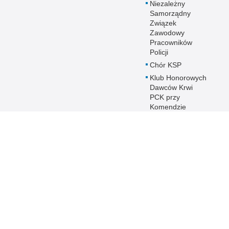
Niezależny
Samorządny
Związek
Zawodowy
Pracowników
Policji
Chór KSP
Klub Honorowych
Dawców Krwi
PCK przy
Komendzie
Stołecznej Policji
Duszpasterstwo
Policji KSP
Prawosławne
Duszpasterstwo
Policji
IPA - International
Police
Association
Warto wiedzieć