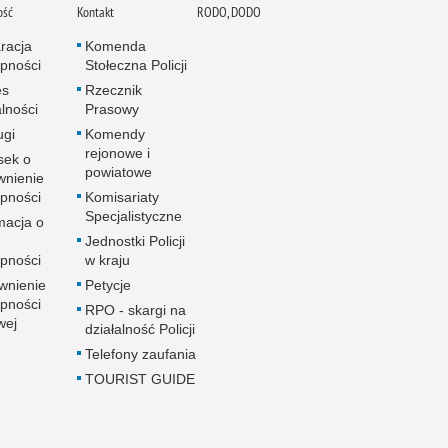
ość
Kontakt
RODO, DODO
racja
Komenda
pności
Stołeczna Policji
es
Rzecznik
alności
Prasowy
ugi
Komendy
rejonowe i
sek o
powiatowe
wnienie
pności
Komisariaty
Specjalistyczne
macja o
u
Jednostki Policji
pności
w kraju
wnienie
Petycje
pności
RPO - skargi na
wej
działalność Policji
Telefony zaufania
TOURIST GUIDE