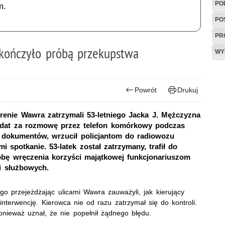
PO
m.
PO
PR
akończyło próbą przekupstwa
WY
Powrót
Drukuj
renie Wawra zatrzymali 53-letniego Jacka J. Mężczyzna
ndat za rozmowę przez telefon komórkowy podczas
dokumentów, wrzucił policjantom do radiowozu
i spotkanie. 53-latek został zatrzymany, trafił do
bę wręczenia korzyści majątkowej funkcjonariuszom
i służbowych.
go przejeżdżając ulicami Wawra zauważyli, jak kierujący
nterwencję. Kierowca nie od razu zatrzymał się do kontroli.
ponieważ uznał, że nie popełnił żądnego błędu.