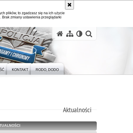
ych plików, to zgadzasz się na ich użycie
. Brak zmiany ustawienia przeglądarki
otwórz wysz
ŚĆ
KONTAKT
RODO, DODO
Aktualności
TUALNOŚCI