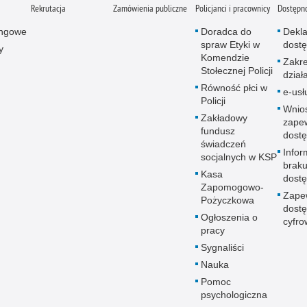
Rekrutacja
Zamówienia publiczne
Policjanci i pracownicy
Dostępn
ingowe
Doradca do
Dekla
spraw Etyki w
dostę
y
Komendzie
Zakr
Stołecznej Policji
dział
Równość płci w
e-usł
Policji
Wnio
Zakładowy
zape
fundusz
dostę
świadczeń
Infor
socjalnych w KSP
brak
Kasa
dostę
Zapomogowo-
Zape
Pożyczkowa
dostę
Ogłoszenia o
cyfro
pracy
Sygnaliści
Nauka
Pomoc
psychologiczna