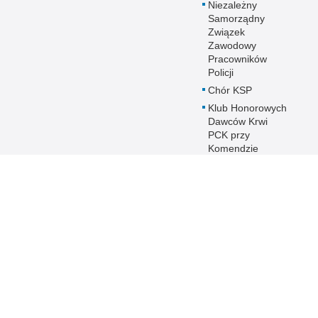
Niezależny
Samorządny
Związek
Zawodowy
Pracowników
Policji
Chór KSP
Klub Honorowych
Dawców Krwi
PCK przy
Komendzie
Stołecznej Policji
Duszpasterstwo
Policji KSP
Prawosławne
Duszpasterstwo
Policji
IPA - International
Police
Association
Warto wiedzieć