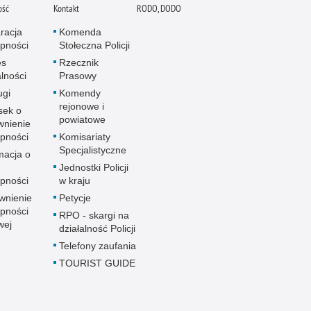
ość
Kontakt
RODO, DODO
racja
Komenda
pności
Stołeczna Policji
es
Rzecznik
alności
Prasowy
ugi
Komendy
rejonowe i
sek o
powiatowe
wnienie
pności
Komisariaty
Specjalistyczne
macja o
u
Jednostki Policji
pności
w kraju
wnienie
Petycje
pności
RPO - skargi na
wej
działalność Policji
Telefony zaufania
TOURIST GUIDE