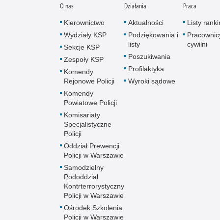
O nas
Działania
Praca
Kierownictwo
Aktualności
Listy rank
Wydziały KSP
Podziękowania i
Pracownic
listy
cywilni
Sekcje KSP
Poszukiwania
Zespoły KSP
Profilaktyka
Komendy
Rejonowe Policji
Wyroki sądowe
Komendy
Powiatowe Policji
Komisariaty
Specjalistyczne
Policji
Oddział Prewencji
Policji w Warszawie
Samodzielny
Pododdział
Kontrterrorystyczny
Policji w Warszawie
Ośrodek Szkolenia
Policji w Warszawie