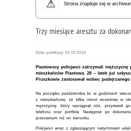
Strona znajduje się w archiwu
Trzy miesiące aresztu za dokonan
Data publikacji 24.10.2016
Piastowscy policjanci zatrzymali mężczyznę
mieszkańców Piastowa. 28 – latek już usłys
Pruszkowie zastosował wobec podejrzanego 
Na początku października br. w godzinach wieczo
z mieszkańców, że kilka minut wcześniej w ok
mężczyznę, który wyciągnął nóż, przystawił g
telefonu oraz portfela. Następnie po dokona
przeciwnym niż on kierunku.
Policjanci wraz z zgłaszającym natychmiast uda