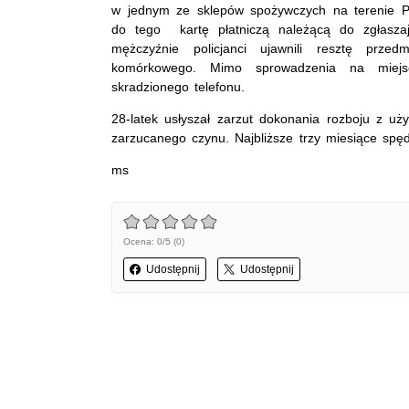
w jednym ze sklepów spożywczych na terenie P
do tego kartę płatniczą należącą do zgłasza
mężczyźnie policjanci ujawnili resztę prze
komórkowego. Mimo sprowadzenia na miejs
skradzionego telefonu.
28-latek usłyszał zarzut dokonania rozboju z uż
zarzucanego czynu. Najbliższe trzy miesiące spęd
ms
Ocena: 0/5 (0)
Udostępnij
Udostępnij