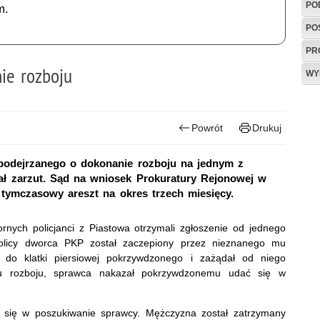
PO
m.
PO
PR
ie rozboju
WY
Powrót
Drukuj
 podejrzanego o dokonanie rozboju na jednym z
zał zarzut. Sąd na wniosek Prokuratury Rejonowej w
tymczasowy areszt na okres trzech miesięcy.
rnych policjanci z Piastowa otrzymali zgłoszenie od jednego
olicy dworca PKP został zaczepiony przez nieznanego mu
o do klatki piersiowej pokrzywdzonego i zażądał od niego
niu rozboju, sprawca nakazał pokrzywdzonemu udać się w
li się w poszukiwanie sprawcy. Mężczyzna został zatrzymany