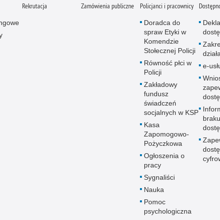
Rekrutacja
Zamówienia publiczne
Policjanci i pracownicy
Dostępn
ingowe
Doradca do
Dekla
spraw Etyki w
dostę
y
Komendzie
Zakr
Stołecznej Policji
dział
Równość płci w
e-usł
Policji
Wnio
Zakładowy
zape
fundusz
dostę
świadczeń
Infor
socjalnych w KSP
brak
Kasa
dostę
Zapomogowo-
Zape
Pożyczkowa
dostę
Ogłoszenia o
cyfro
pracy
Sygnaliści
Nauka
Pomoc
psychologiczna