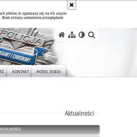
ych plików, to zgadzasz się na ich użycie
. Brak zmiany ustawienia przeglądarki
otwórz wysz
ŚĆ
KONTAKT
RODO, DODO
Aktualności
TUALNOŚCI