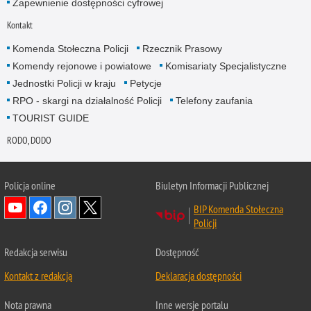
Zapewnienie dostępności cyfrowej
Kontakt
Komenda Stołeczna Policji
Rzecznik Prasowy
Komendy rejonowe i powiatowe
Komisariaty Specjalistyczne
Jednostki Policji w kraju
Petycje
RPO - skargi na działalność Policji
Telefony zaufania
TOURIST GUIDE
RODO, DODO
Policja online
Biuletyn Informacji Publicznej
BIP Komenda Stołeczna
Policji
Redakcja serwisu
Dostępność
Kontakt z redakcją
Deklaracja dostępności
Nota prawna
Inne wersje portalu