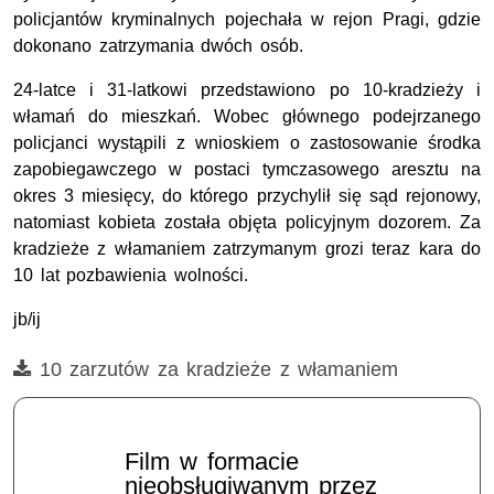
policjantów kryminalnych pojechała w rejon Pragi, gdzie
dokonano zatrzymania dwóch osób.
24-latce i 31-latkowi przedstawiono po 10-kradzieży i
włamań do mieszkań. Wobec głównego podejrzanego
policjanci wystąpili z wnioskiem o zastosowanie środka
zapobiegawczego w postaci tymczasowego aresztu na
okres 3 miesięcy, do którego przychylił się sąd rejonowy,
natomiast kobieta została objęta policyjnym dozorem. Za
kradzieże z włamaniem zatrzymanym grozi teraz kara do
10 lat pozbawienia wolności.
jb/ij
Film
10 zarzutów za kradzieże z włamaniem
Film w formacie
nieobsługiwanym przez