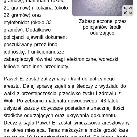
gramów), marihuana (około
21 gramów) i kokaina (około
22 gramów) oraz
Zabezpieczone przez
etylofenidat (około 33
policjantów środki
gramów). Dodatkowo
odurzające.
policjanci ujawnili dokument
poszukiwany przez inną
jednostkę. Funkcjonariusze
zabezpieczyli również wagi elektroniczne, woreczki
foliowe oraz inne przedmioty.
Paweł E. został zatrzymany i trafił do policyjnego
aresztu. Dalej sprawą zajęli się śledczy z wydziału do
walki z przestępczością przeciwko życiu i zdrowiu z
Woli. Po zebraniu materiału dowodowego, 43-latek
usłyszał zarzuty dotyczące posiadania znacznej ilości
środków odurzających oraz ukrywania dokumentu.
Decyzją sądu Paweł E. został tymczasowo aresztowany
na okres miesiąca. Teraz mężczyźnie może grozić kara