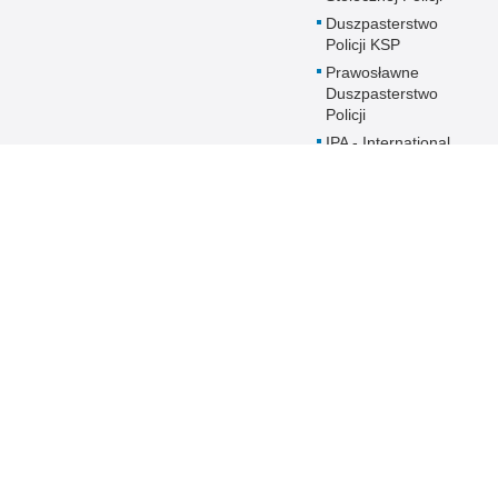
Duszpasterstwo
Policji KSP
Prawosławne
Duszpasterstwo
Policji
IPA - International
Police
Association
Warto wiedzieć
znej
Redakcja serwisu
Dostępność
Nota p
Chcesz 
Kontakt z redakcją
Deklaracja dostępności
z serw
i
Policji.
Zapozna
Polityk