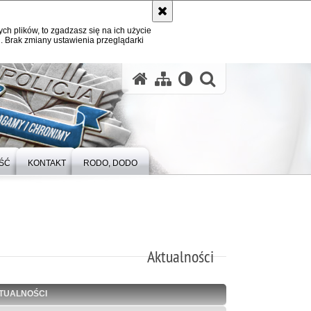
ych plików, to zgadzasz się na ich użycie
. Brak zmiany ustawienia przeglądarki
otwórz wysz
ŚĆ
KONTAKT
RODO, DODO
Aktualności
TUALNOŚCI