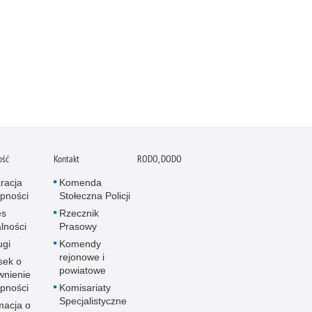
ość
Kontakt
RODO, DODO
racja
Komenda
pności
Stołeczna Policji
es
Rzecznik
alności
Prasowy
ugi
Komendy
rejonowe i
sek o
powiatowe
wnienie
pności
Komisariaty
Specjalistyczne
macja o