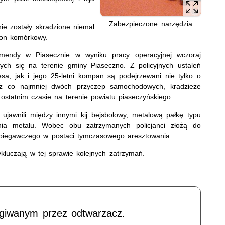
Zabezpieczone narzędzia
e zostały skradzione niemal
efon komórkowy.
omendy w Piasecznie w wyniku pracy operacyjnej wczoraj
ch się na terenie gminy Piaseczno. Z policyjnych ustaleń
esa, jak i jego 25-letni kompan są podejrzewani nie tylko o
eż co najmniej dwóch przyczep samochodowych, kradzieże
 ostatnim czasie na terenie powiatu piaseczyńskiego.
ujawnili między innymi kij bejsbolowy, metalową pałkę typu
nia metalu. Wobec obu zatrzymanych policjanci złożą do
obiegawczego w postaci tymczasowego aresztowania.
kluczają w tej sprawie kolejnych zatrzymań.
ugiwanym przez odtwarzacz.