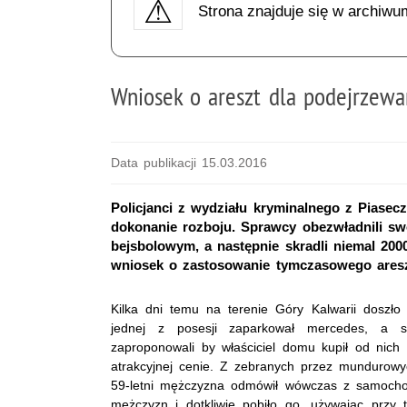
Strona znajduje się w archiwu
Wniosek o areszt dla podejrzewa
Data publikacji 15.03.2016
Policjanci z wydziału kryminalnego z Piase
dokonanie rozboju. Sprawcy obezwładnili swoj
bejsbolowym, a następnie skradli niemal 200
wniosek o zastosowanie tymczasowego aresz
Kilka dni temu na terenie Góry Kalwarii doszło
jednej z posesji zaparkował mercedes, a 
zaproponowali by właściciel domu kupił od nic
atrakcyjnej cenie. Z zebranych przez mundurowy
59-letni mężczyzna odmówił wówczas z samoch
mężczyzn i dotkliwie pobiło go, używając przy t