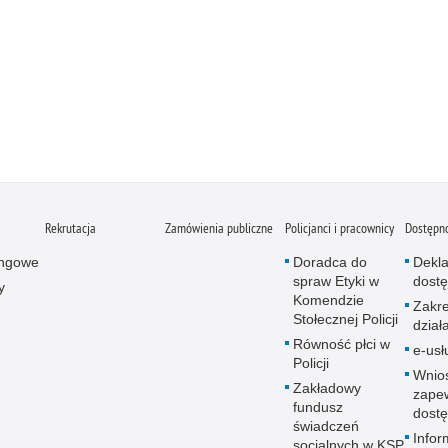
Rekrutacja
Zamówienia publiczne
Policjanci i pracownicy
Dostępn
ingowe
Doradca do
Dekla
spraw Etyki w
dostę
y
Komendzie
Zakr
Stołecznej Policji
dział
Równość płci w
e-usł
Policji
Wnio
Zakładowy
zape
fundusz
dostę
świadczeń
Infor
socjalnych w KSP