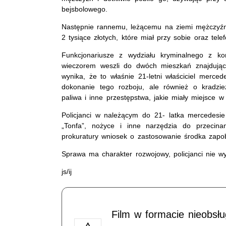
bejsbolowego.
Następnie rannemu, leżącemu na ziemi mężczyźni
2 tysiące złotych, które miał przy sobie oraz tel
Funkcjonariusze z wydziału kryminalnego z k
wieczorem weszli do dwóch mieszkań znajdujący
wynika, że to właśnie 21-letni właściciel merced
dokonanie tego rozboju, ale również o kradzi
paliwa i inne przestępstwa, jakie miały miejsce w
Policjanci w należącym do 21- latka mercedesie 
„Tonfa”, nożyce i inne narzędzia do przecina
prokuratury wniosek o zastosowanie środka zap
Sprawa ma charakter rozwojowy, policjanci nie wy
js/ij
Film w formacie nieobsł