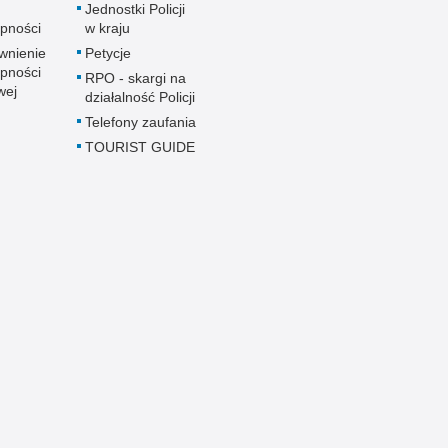
u
Jednostki Policji
pności
w kraju
wnienie
Petycje
pności
RPO - skargi na
wej
działalność Policji
Telefony zaufania
TOURIST GUIDE