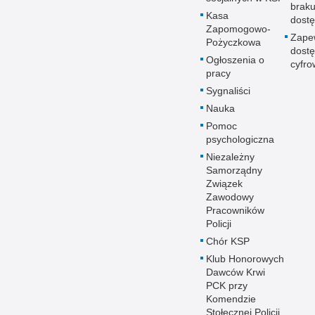
brak
Kasa
dostę
Zapomogowo-
Zape
Pożyczkowa
dostę
Ogłoszenia o
cyfro
pracy
Sygnaliści
Nauka
Pomoc
psychologiczna
Niezależny
Samorządny
Związek
Zawodowy
Pracowników
Policji
Chór KSP
Klub Honorowych
Dawców Krwi
PCK przy
Komendzie
Stołecznej Policji