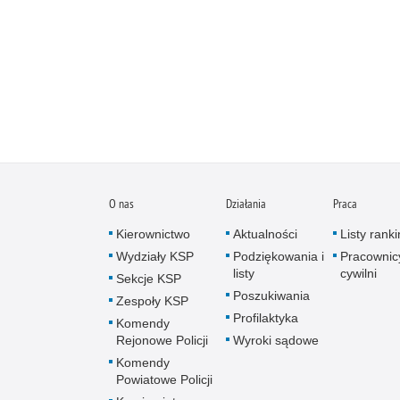
O nas
Działania
Praca
Kierownictwo
Aktualności
Listy rank
Wydziały KSP
Podziękowania i
Pracownic
listy
cywilni
Sekcje KSP
Poszukiwania
Zespoły KSP
Profilaktyka
Komendy
Rejonowe Policji
Wyroki sądowe
Komendy
Powiatowe Policji