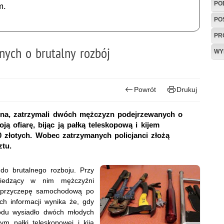
PO
m.
PO
PR
nych o brutalny rozbój
WY
Powrót
Drukuj
czna, zatrzymali dwóch mężczyzn podejrzewanych o
ą ofiarę, bijąc ją pałką teleskopową i kijem
0 złotych. Wobec zatrzymanych policjanci złożą
tu.
 do brutalnego rozboju. Przy
siedzący w nim mężczyźni
h przyczepę samochodową po
ch informacji wynika że, gdy
odu wysiadło dwóch młodych
ym pałki teleskopowej i kija