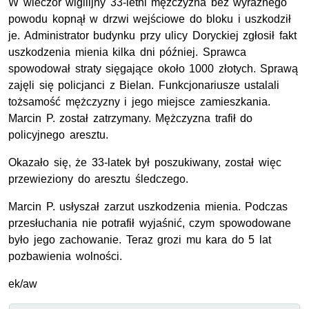
W wieczór wigilijny 33-letni mężczyzna bez wyraźnego
powodu kopnął w drzwi wejściowe do bloku i uszkodził
je. Administrator budynku przy ulicy Doryckiej zgłosił fakt
uszkodzenia mienia kilka dni później. Sprawca
spowodował straty sięgające około 1000 złotych. Sprawą
zajęli się policjanci z Bielan. Funkcjonariusze ustalali
tożsamość mężczyzny i jego miejsce zamieszkania.
Marcin P. został zatrzymany. Mężczyzna trafił do
policyjnego aresztu.
Okazało się, że 33-latek był poszukiwany, został więc
przewieziony do aresztu śledczego.
Marcin P. usłyszał zarzut uszkodzenia mienia. Podczas
przesłuchania nie potrafił wyjaśnić, czym spowodowane
było jego zachowanie. Teraz grozi mu kara do 5 lat
pozbawienia wolności.
ek/aw