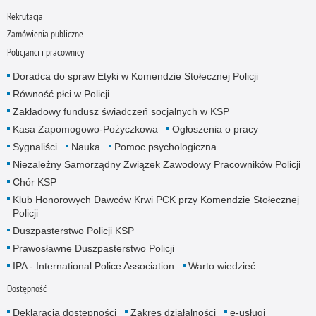
Rekrutacja
Zamówienia publiczne
Policjanci i pracownicy
Doradca do spraw Etyki w Komendzie Stołecznej Policji
Równość płci w Policji
Zakładowy fundusz świadczeń socjalnych w KSP
Kasa Zapomogowo-Pożyczkowa
Ogłoszenia o pracy
Sygnaliści
Nauka
Pomoc psychologiczna
Niezależny Samorządny Związek Zawodowy Pracowników Policji
Chór KSP
Klub Honorowych Dawców Krwi PCK przy Komendzie Stołecznej
Policji
Duszpasterstwo Policji KSP
Prawosławne Duszpasterstwo Policji
IPA - International Police Association
Warto wiedzieć
Dostępność
Deklaracja dostępności
Zakres działalności
e-usługi