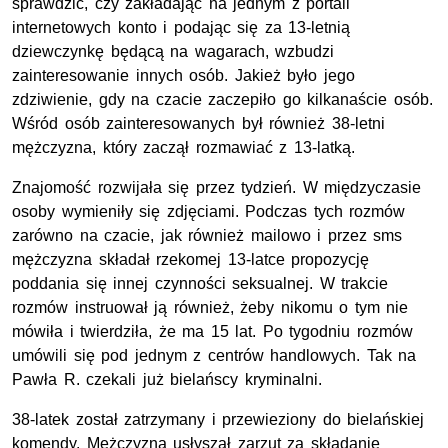
sprawdzić, czy zakładając na jednym z portali
internetowych konto i podając się za 13-letnią
dziewczynkę będącą na wagarach, wzbudzi
zainteresowanie innych osób. Jakież było jego
zdziwienie, gdy na czacie zaczepiło go kilkanaście osób.
Wśród osób zainteresowanych był również 38-letni
mężczyzna, który zaczął rozmawiać z 13-latką.
Znajomość rozwijała się przez tydzień. W międzyczasie
osoby wymieniły się zdjęciami. Podczas tych rozmów
zarówno na czacie, jak również mailowo i przez sms
mężczyzna składał rzekomej 13-latce propozycję
poddania się innej czynności seksualnej. W trakcie
rozmów instruował ją również, żeby nikomu o tym nie
mówiła i twierdziła, że ma 15 lat. Po tygodniu rozmów
umówili się pod jednym z centrów handlowych. Tak na
Pawła R. czekali już bielańscy kryminalni.
38-latek został zatrzymany i przewieziony do bielańskiej
komendy. Mężczyzna usłyszał zarzut za składanie