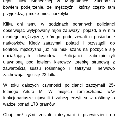
rejon ulicy Słonecznej w Magdalence. Zachodziło
bowiem podejrzenie, że mężczyźni, którzy często tam
przyjeżdżają może mieć narkotyki
Kilka dni temu w godzinach porannych policjanci
obserwując wytypowany rejon zauważyli pojazd, a w nim
młodego mężczyznę, którego podejrzewali o posiadanie
narkotyków. Kiedy zatrzymali pojazd i przystąpili do
kontroli, mężczyzna już nie miał szans na pozbycie się
obciążających dowodów. Policjanci zabezpieczyli
ujawnioną pod fotelem kierowcy torebkę strunową z
zawartością suszu roślinnego i zatrzymali nerwowo
zachowującego się 23-latka.
W toku dalszych czynności policjanci zatrzymali 25-
letniego Artura M. W miejscu zamieszkania w/w
funkcjonariusze ujawnili i zabezpieczyli susz roślinny o
wadze ponad 178 gramów.
Obaj mężczyźni zostali zatrzymani i przewiezieni do