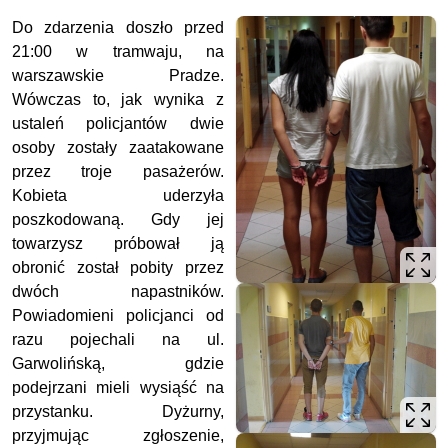
Do zdarzenia doszło przed
21:00 w tramwaju, na
warszawskie Pradze.
Wówczas to, jak wynika z
ustaleń policjantów dwie
osoby zostały zaatakowane
przez troje pasażerów.
Kobieta uderzyła
poszkodowaną. Gdy jej
towarzysz próbował ją
obronić został pobity przez
dwóch napastników.
Powiadomieni policjanci od
razu pojechali na ul.
Garwolińską, gdzie
podejrzani mieli wysiąść na
przystanku. Dyżurny,
przyjmując zgłoszenie,