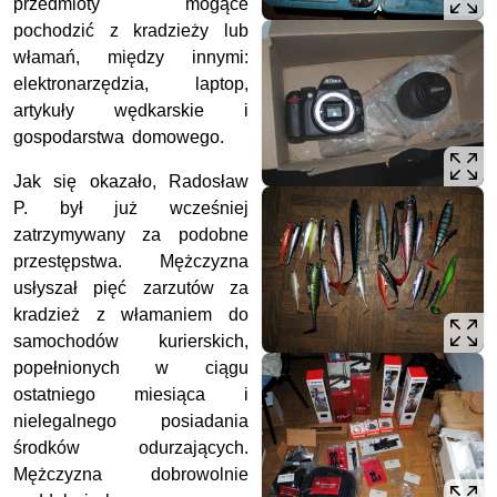
przedmioty mogące
pochodzić z kradzieży lub
włamań, między innymi:
elektronarzędzia, laptop,
artykuły wędkarskie i
gospodarstwa domowego.
Jak się okazało, Radosław
P. był już wcześniej
zatrzymywany za podobne
przestępstwa. Mężczyzna
usłyszał pięć zarzutów za
kradzież z włamaniem do
samochodów kurierskich,
popełnionych w ciągu
ostatniego miesiąca i
nielegalnego posiadania
środków odurzających.
Mężczyzna dobrowolnie