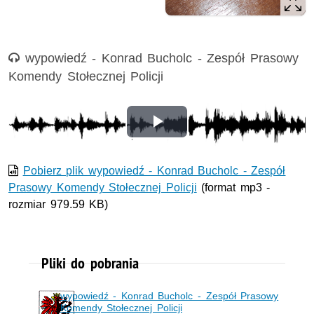
Nagranie audio
wypowiedź - Konrad Bucholc - Zespół Prasowy
Komendy Stołecznej Policji
Odtwórz
wideo
Pobierz plik wypowiedź - Konrad Bucholc - Zespół
Prasowy Komendy Stołecznej Policji
(format mp3 -
rozmiar 979.59 KB)
Pliki do pobrania
wypowiedź - Konrad Bucholc - Zespół Prasowy
Komendy Stołecznej Policji