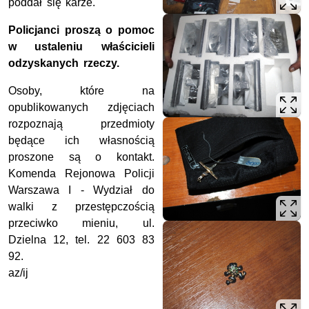
poddał się karze.
Policjanci proszą o pomoc
w ustaleniu właścicieli
odzyskanych rzeczy.
Osoby, które na
opublikowanych zdjęciach
rozpoznają przedmioty
będące ich własnością
proszone są o kontakt.
Komenda Rejonowa Policji
Warszawa I - Wydział do
walki z przestępczością
przeciwko mieniu, ul.
Dzielna 12, tel. 22 603 83
92.
az/ij