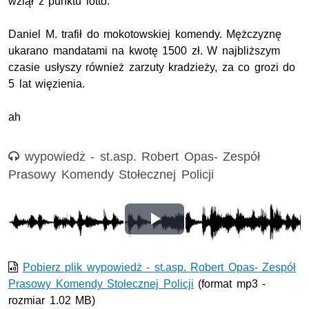
wziął z punktu lotto.
Daniel M. trafił do mokotowskiej komendy. Mężczyznę
ukarano mandatami na kwotę 1500 zł. W najbliższym
czasie usłyszy również zarzuty kradzieży, za co grozi do
5 lat więzienia.
ah
Nagranie audio
wypowiedż - st.asp. Robert Opas- Zespół
Prasowy Komendy Stołecznej Policji
Odtwórz
wideo
Pobierz plik wypowiedż - st.asp. Robert Opas- Zespół
Prasowy Komendy Stołecznej Policji
(format mp3 -
rozmiar 1.02 MB)