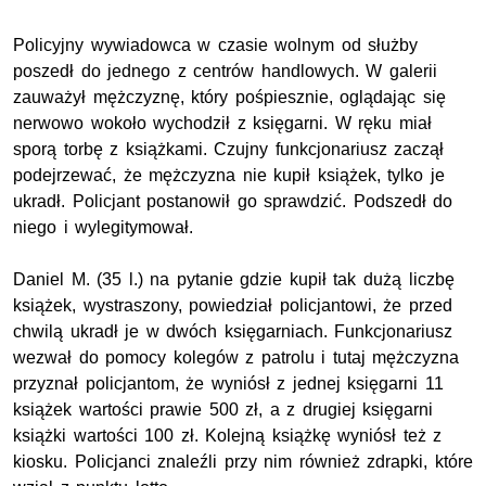
Policyjny wywiadowca w czasie wolnym od służby
poszedł do jednego z centrów handlowych. W galerii
zauważył mężczyznę, który pośpiesznie, oglądając się
nerwowo wokoło wychodził z księgarni. W ręku miał
sporą torbę z książkami. Czujny funkcjonariusz zaczął
podejrzewać, że mężczyzna nie kupił książek, tylko je
ukradł. Policjant postanowił go sprawdzić. Podszedł do
niego i wylegitymował.
Daniel M. (35 l.) na pytanie gdzie kupił tak dużą liczbę
książek, wystraszony, powiedział policjantowi, że przed
chwilą ukradł je w dwóch księgarniach. Funkcjonariusz
wezwał do pomocy kolegów z patrolu i tutaj mężczyzna
przyznał policjantom, że wyniósł z jednej księgarni 11
książek wartości prawie 500 zł, a z drugiej księgarni
książki wartości 100 zł. Kolejną książkę wyniósł też z
kiosku. Policjanci znaleźli przy nim również zdrapki, które