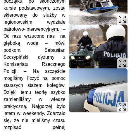
początku, po skończonym
kursie podstawowym, został
skierowany do służby w
legionowskim wydziale
patrolowo-interwencyjnym. –
Od razu wrzucono nas na
głęboką wodę – mówi
podkom. Sebastian
Szczypiński, dyżurny z
Komisariatu Rzecznego
Policji. – Na szczęście
mogliśmy liczyć na pomoc
starszych stażem kolegów.
Dzięki temu teorię szybko
zamieniliśmy w wiedzę
praktyczną. Najgorzej było
latem w weekendy. Zdarzało
się, że nie mieliśmy czasu
rozpisać pełnej