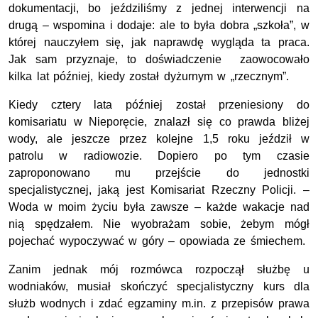
dokumentacji, bo jeździliśmy z jednej interwencji na
drugą – wspomina i dodaje: ale to była dobra „szkoła”, w
której nauczyłem się, jak naprawdę wygląda ta praca.
Jak sam przyznaje, to doświadczenie zaowocowało
kilka lat później, kiedy został dyżurnym w „rzecznym”.
Kiedy cztery lata później został przeniesiony do
komisariatu w Nieporęcie, znalazł się co prawda bliżej
wody, ale jeszcze przez kolejne 1,5 roku jeździł w
patrolu w radiowozie. Dopiero po tym czasie
zaproponowano mu przejście do jednostki
specjalistycznej, jaką jest Komisariat Rzeczny Policji. –
Woda w moim życiu była zawsze – każde wakacje nad
nią spędzałem. Nie wyobrażam sobie, żebym mógł
pojechać wypoczywać w góry – opowiada ze śmiechem.
Zanim jednak mój rozmówca rozpoczął służbę u
wodniaków, musiał skończyć specjalistyczny kurs dla
służb wodnych i zdać egzaminy m.in. z przepisów prawa