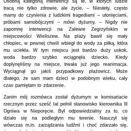
Osobną kategorią interwencji są te, w których ludzie
tracą nie tylko zdrowie, ale życie. – Niestety, często
mamy do czynienia z ludzkimi tragediami – utonięciami,
próbami samobójczymi – mówi dyżurny. – Nigdy nie
zapomnę interwencji na Zalewie Zegrzyńskim w
miejscowości Wieliszew. Na plaży bawił się mały
chłopiec, w pewnej chwili wbiegł do wody za piłką, która
mu uciekła. W tym miejscu jest bardzo duży uskok,
woda bardzo szybko wciągnęła dziecko. Kiedy
dopłynęliśmy na miejsce, trwała już jego reanimacja.
Wyciągnął go jakiś przypadkowy plażowicz. Może
dlatego, że sam mam dzieci w podobnym wieku, cały
czas pamiętam to zdarzenie.
Zanim mój rozmówca został dyżurnym w komisariacie
rzecznym przez sześć lat pełnił stanowisko kierownika III
Ogniwa w Nieporęcie. Był odpowiedzialny za to, co
działo się na podległym mu terenie. Nauczył się
wówczas m.in. zarządzania ludźmi i choć zdarzało się,