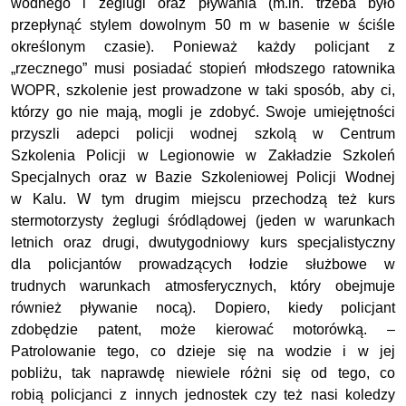
wodnego i żeglugi oraz pływania (m.in. trzeba było
przepłynąć stylem dowolnym 50 m w basenie w ściśle
określonym czasie). Ponieważ każdy policjant z
„rzecznego” musi posiadać stopień młodszego ratownika
WOPR, szkolenie jest prowadzone w taki sposób, aby ci,
którzy go nie mają, mogli je zdobyć. Swoje umiejętności
przyszli adepci policji wodnej szkolą w Centrum
Szkolenia Policji w Legionowie w Zakładzie Szkoleń
Specjalnych oraz w Bazie Szkoleniowej Policji Wodnej
w Kalu. W tym drugim miejscu przechodzą też kurs
stermotorzysty żeglugi śródlądowej (jeden w warunkach
letnich oraz drugi, dwutygodniowy kurs specjalistyczny
dla policjantów prowadzących łodzie służbowe w
trudnych warunkach atmosferycznych, który obejmuje
również pływanie nocą). Dopiero, kiedy policjant
zdobędzie patent, może kierować motorówką. –
Patrolowanie tego, co dzieje się na wodzie i w jej
pobliżu, tak naprawdę niewiele różni się od tego, co
robią policjanci z innych jednostek czy też nasi koledzy