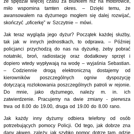
że spędzał więcej czasu za biurkiem niż na motorówce,
miło wspomina tamten okres. – Dzięki temu, że
awansowałem na dyżurnego mogłem się dalej rozwijać,
skończyć „oficerkę” w Szczytnie – mówi.
Jak teraz wygląda jego dyżur? Początek każdej służby,
tak jak w innych jednostkach, to odprawa. – Później
policjanci przychodzą do nas na dyżurkę, żeby pobrać
notatniki, broń, radiostację oraz dodatkowy sprzęt i
dopiero wtedy wypływają na wodę – wyjaśnia Sebastian.
– Codziennie drogą elektroniczną dostajemy od
kierowników poszczególnych ogniw dyspozycję
dotyczącą rozlokowania poszczególnych patroli w rejonie.
Do mnie, jako dyżurnego, należy m. in. ich
zatwierdzenie. Pracujemy na dwie zmiany - pierwsza
trwa od 8.00 do 19.00, druga od 19.00 do 8.00 rano.
Jak każdy inny dyżurny odbiera telefony od osób
potrzebujących pomocy Policji. Od tego, jak dobrze zna
dany akwen, zależy, jak szybko pomoc dotrze tam, gdzie