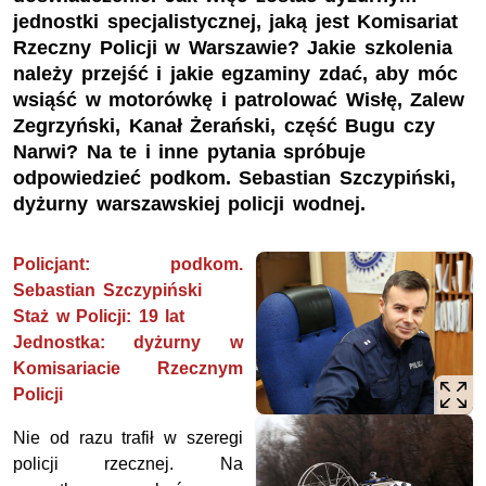
jednostki specjalistycznej, jaką jest Komisariat
Rzeczny Policji w Warszawie? Jakie szkolenia
należy przejść i jakie egzaminy zdać, aby móc
wsiąść w motorówkę i patrolować Wisłę, Zalew
Zegrzyński, Kanał Żerański, część Bugu czy
Narwi? Na te i inne pytania spróbuje
odpowiedzieć podkom. Sebastian Szczypiński,
dyżurny warszawskiej policji wodnej.
Policjant: podkom.
Sebastian Szczypiński
Staż w Policji: 19 lat
Jednostka: dyżurny w
Komisariacie Rzecznym
Policji
Nie od razu trafił w szeregi
policji rzecznej. Na