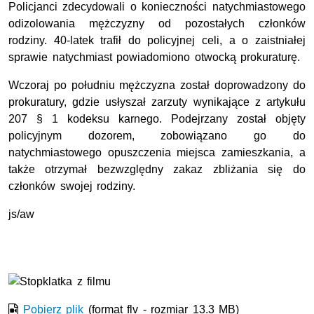
Policjanci zdecydowali o konieczności natychmiastowego
odizolowania mężczyzny od pozostałych członków
rodziny. 40-latek trafił do policyjnej celi, a o zaistniałej
sprawie natychmiast powiadomiono otwocką prokuraturę.
Wczoraj po południu mężczyzna został doprowadzony do
prokuratury, gdzie usłyszał zarzuty wynikające z artykułu
207 § 1 kodeksu karnego. Podejrzany został objęty
policyjnym dozorem, zobowiązano go do
natychmiastowego opuszczenia miejsca zamieszkania, a
także otrzymał bezwzględny zakaz zbliżania się do
członków swojej rodziny.
js/aw
Film w formacie nieobsługiwanym przez odtwarzacz.
Pobierz plik
(format flv - rozmiar 13.3 MB)