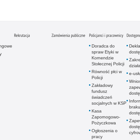
Rekrutacja
Zamówienia publiczne
Policjanci i pracownicy
Dostępn
ingowe
Doradca do
Dekla
spraw Etyki w
dostę
y
Komendzie
Zakr
Stołecznej Policji
dział
Równość płci w
e-usł
Policji
Wnio
Zakładowy
zape
fundusz
dostę
świadczeń
Infor
socjalnych w KSP
brak
Kasa
dostę
Zapomogowo-
Zape
Pożyczkowa
dostę
Ogłoszenia o
cyfro
pracy