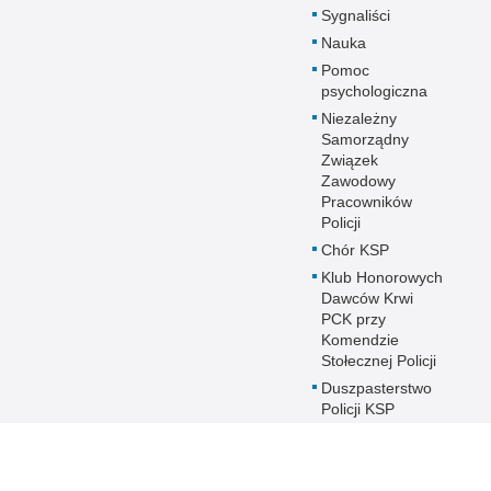
Sygnaliści
Nauka
Pomoc
psychologiczna
Niezależny
Samorządny
Związek
Zawodowy
Pracowników
Policji
Chór KSP
Klub Honorowych
Dawców Krwi
PCK przy
Komendzie
Stołecznej Policji
Duszpasterstwo
Policji KSP
Prawosławne
Duszpasterstwo
Policji