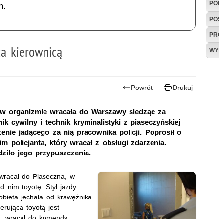
PO
m.
PO
PR
za kierownicą
WY
Powrót
Drukuj
u w organizmie wracała do Warszawy siedząc za
ik cywilny i technik kryminalistyki z piaseczyńskiej
enie jadącego za nią pracownika policji. Poprosił o
 policjanta, który wracał z obsługi zdarzenia.
iło jego przypuszczenia.
 wracał do Piaseczna, w
 nim toyotę. Styl jazdy
Kobieta jechała od krawężnika
rująca toyotą jest
a, wracał do komendy