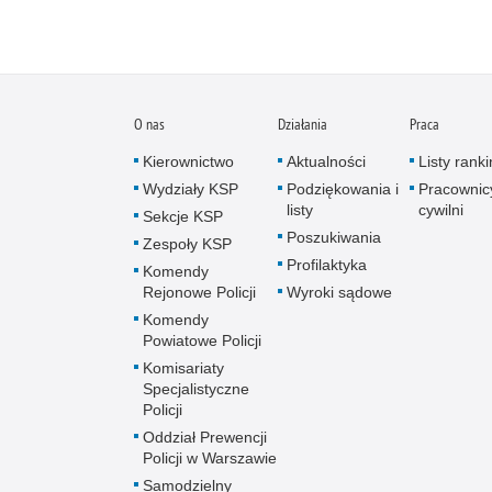
O nas
Działania
Praca
Kierownictwo
Aktualności
Listy rank
Wydziały KSP
Podziękowania i
Pracownic
listy
cywilni
Sekcje KSP
Poszukiwania
Zespoły KSP
Profilaktyka
Komendy
Rejonowe Policji
Wyroki sądowe
Komendy
Powiatowe Policji
Komisariaty
Specjalistyczne
Policji
Oddział Prewencji
Policji w Warszawie
Samodzielny