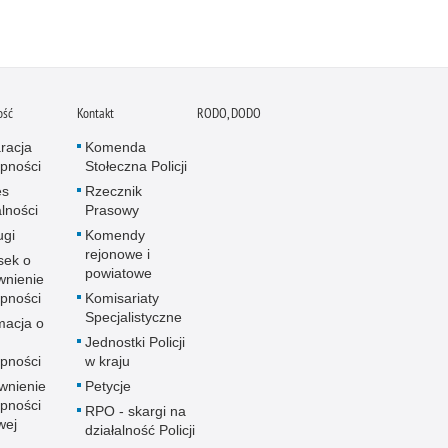
ość
Kontakt
RODO, DODO
racja
Komenda
pności
Stołeczna Policji
es
Rzecznik
alności
Prasowy
ugi
Komendy
rejonowe i
sek o
powiatowe
wnienie
pności
Komisariaty
Specjalistyczne
macja o
u
Jednostki Policji
pności
w kraju
wnienie
Petycje
pności
RPO - skargi na
wej
działalność Policji