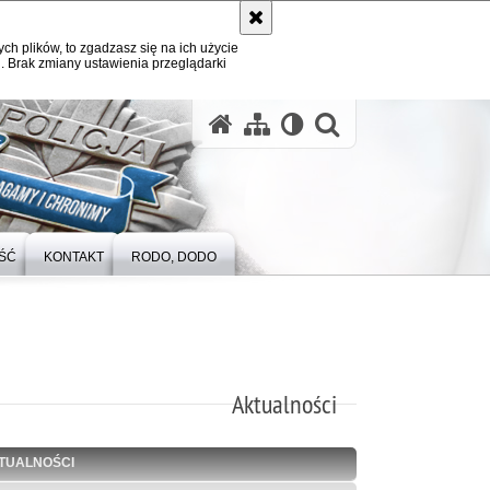
ych plików, to zgadzasz się na ich użycie
. Brak zmiany ustawienia przeglądarki
otwórz wysz
ŚĆ
KONTAKT
RODO, DODO
Aktualności
TUALNOŚCI