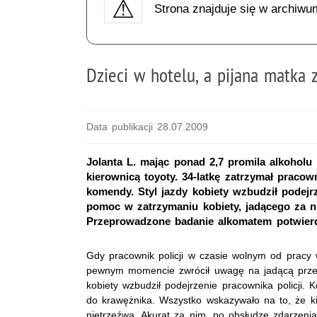
Strona znajduje się w archiwu
Dzieci w hotelu, a pijana matka 
Data publikacji 28.07.2009
Jolanta L. mając ponad 2,7 promila alkohol
kierownicą toyoty. 34-latkę zatrzymał pracown
komendy. Styl jazdy kobiety wzbudził podejrz
pomoc w zatrzymaniu kobiety, jadącego za nim
Przeprowadzone badanie alkomatem potwierdz
Gdy pracownik policji w czasie wolnym od pracy
pewnym momencie zwrócił uwagę na jadącą przed
kobiety wzbudził podejrzenie pracownika policji. 
do krawężnika. Wszystko wskazywało na to, że kie
nietrzeźwa. Akurat za nim, po obsłudze zdarzeni