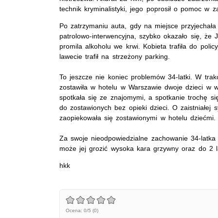
technik kryminalistyki, jego poprosił o pomoc w z
Po zatrzymaniu auta, gdy na miejsce przyjechał
patrolowo-interwencyjna, szybko okazało się, że 
promila alkoholu we krwi. Kobieta trafiła do polic
lawecie trafił na strzeżony parking.
To jeszcze nie koniec problemów 34-latki. W trak
zostawiła w hotelu w Warszawie dwoje dzieci w wie
spotkała się ze znajomymi, a spotkanie trochę si
do zostawionych bez opieki dzieci. O zaistniałej sy
zaopiekowała się zostawionymi w hotelu dziećmi.
Za swoje nieodpowiedzialne zachowanie 34-latka 
może jej grozić wysoka kara grzywny oraz do 2 la
hkk
Ocena: 0/5 (0)