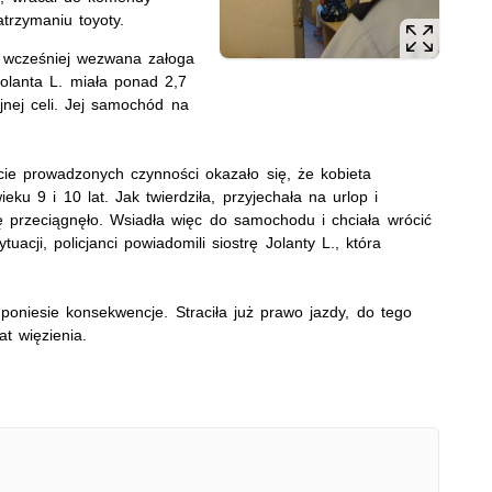
atrzymaniu toyoty.
a wcześniej wezwana załoga
Jolanta L. miała ponad 2,7
yjnej celi. Jej samochód na
cie prowadzonych czynności okazało się, że kobieta
ku 9 i 10 lat. Jak twierdziła, przyjechała na urlop i
ę przeciągnęło. Wsiadła więc do samochodu i chciała wrócić
tuacji, policjanci powiadomili siostrę Jolanty L., która
poniesie konsekwencje. Straciła już prawo jazdy, do tego
t więzienia.