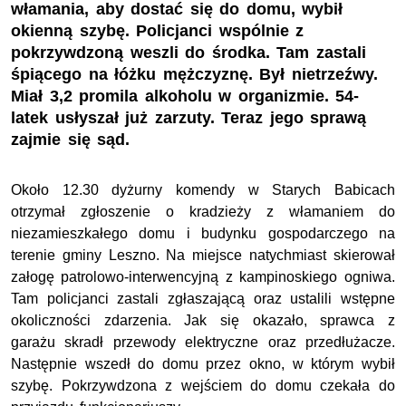
włamania, aby dostać się do domu, wybił
okienną szybę. Policjanci wspólnie z
pokrzywdzoną weszli do środka. Tam zastali
śpiącego na łóżku mężczyznę. Był nietrzeźwy.
Miał 3,2 promila alkoholu w organizmie. 54-
latek usłyszał już zarzuty. Teraz jego sprawą
zajmie się sąd.
Około 12.30 dyżurny komendy w Starych Babicach
otrzymał zgłoszenie o kradzieży z włamaniem do
niezamieszkałego domu i budynku gospodarczego na
terenie gminy Leszno. Na miejsce natychmiast skierował
załogę patrolowo-interwencyjną z kampinoskiego ogniwa.
Tam policjanci zastali zgłaszającą oraz ustalili wstępne
okoliczności zdarzenia. Jak się okazało, sprawca z
garażu skradł przewody elektryczne oraz przedłużacze.
Następnie wszedł do domu przez okno, w którym wybił
szybę. Pokrzywdzona z wejściem do domu czekała do