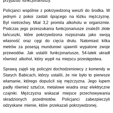
przyjazdu funkcjonariuszy.
Policjanci wspólnie z pokrzywdzoną weszli do środka. W
jednym z pokoi zastali śpiącego na łóżku mężczyznę.
Był nietrzeźwy. Miał 3,2 promila alkoholu w organizmie.
Podczas jego przeszukania funkcjonariusze znaleźli złote
łańcuszki, które pokrzywdzona rozpoznała jako swoją
własność oraz cęgi do cięcia drutu. Natomiast kilka
metrów za posesją mundurowi ujawnili wypalone zwoje
przewodów. Jak ustalili funkcjonariusze, 54-latek ukradł
również alkohol, który wypił na miejscu przestępstwa.
Sprawą zajęli się policyjni dochodzeniowcy z komendy w
Starych Babicach, którzy ustalili, że nie było to pierwsze
włamanie, którego dopuścił się mężczyzna. Jego łupem
padły również sztućce, metalowe wiadra oraz elektryczne
czajniki. Mężczyzna wskazał miejsce przechowywania
skradzionych przedmiotów. Policjanci zabezpieczyli
odzyskane mienie, które przekazali pokrzywdzonej.