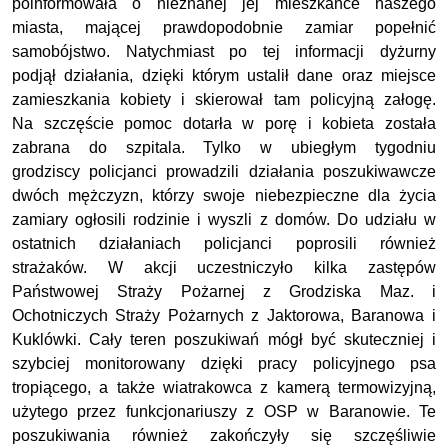
poinformowała o nieznanej jej mieszkance naszego
miasta, mającej prawdopodobnie zamiar popełnić
samobójstwo. Natychmiast po tej informacji dyżurny
podjął działania, dzięki którym ustalił dane oraz miejsce
zamieszkania kobiety i skierował tam policyjną załogę.
Na szczęście pomoc dotarła w porę i kobieta została
zabrana do szpitala. Tylko w ubiegłym tygodniu
grodziscy policjanci prowadzili działania poszukiwawcze
dwóch mężczyzn, którzy swoje niebezpieczne dla życia
zamiary ogłosili rodzinie i wyszli z domów. Do udziału w
ostatnich działaniach policjanci poprosili również
strażaków. W akcji uczestniczyło kilka zastępów
Państwowej Straży Pożarnej z Grodziska Maz. i
Ochotniczych Straży Pożarnych z Jaktorowa, Baranowa i
Kuklówki. Cały teren poszukiwań mógł być skuteczniej i
szybciej monitorowany dzięki pracy policyjnego psa
tropiącego, a także wiatrakowca z kamerą termowizyjną,
użytego przez funkcjonariuszy z OSP w Baranowie. Te
poszukiwania również zakończyły się szczęśliwie