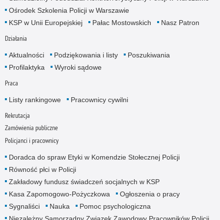
Ośrodek Szkolenia Policji w Warszawie
KSP w Unii Europejskiej
Pałac Mostowskich
Nasz Patron
Działania
Aktualności
Podziękowania i listy
Poszukiwania
Profilaktyka
Wyroki sądowe
Praca
Listy rankingowe
Pracownicy cywilni
Rekrutacja
Zamówienia publiczne
Policjanci i pracownicy
Doradca do spraw Etyki w Komendzie Stołecznej Policji
Równość płci w Policji
Zakładowy fundusz świadczeń socjalnych w KSP
Kasa Zapomogowo-Pożyczkowa
Ogłoszenia o pracy
Sygnaliści
Nauka
Pomoc psychologiczna
Niezależny Samorządny Związek Zawodowy Pracowników Policji