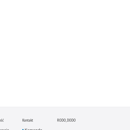
ość
Kontakt
RODO, DODO
racja
Komenda