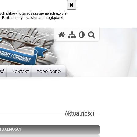
ych plików, to zgadzasz się na ich użycie
. Brak zmiany ustawienia przeglądarki
otwórz wysz
ŚĆ
KONTAKT
RODO, DODO
Aktualności
TUALNOŚCI