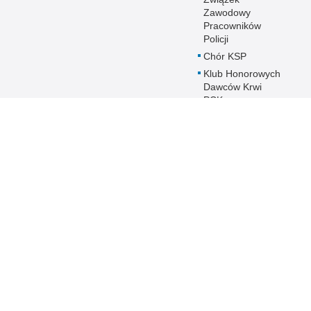
Zawodowy
Pracowników
Policji
Chór KSP
Klub Honorowych
Dawców Krwi
PCK przy
Komendzie
Stołecznej Policji
Duszpasterstwo
Policji KSP
Prawosławne
Duszpasterstwo
Policji
IPA - International
Police
Association
Warto wiedzieć