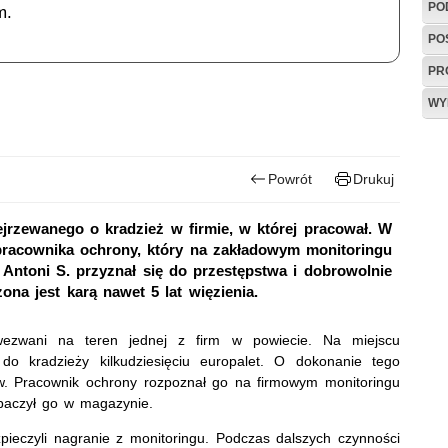
PO
m.
PO
PR
WY
Powrót
Drukuj
dejrzewanego o kradzież w firmie, w której pracował. W
pracownika ochrony, który na zakładowym monitoringu
 Antoni S. przyznał się do przestępstwa i dobrowolnie
na jest karą nawet 5 lat więzienia.
 wezwani na teren jednej z firm w powiecie. Na miejscu
o do kradzieży kilkudziesięciu europalet. O dokonanie tego
w. Pracownik ochrony rozpoznał go na firmowym monitoringu
zobaczył go w magazynie.
zpieczyli nagranie z monitoringu. Podczas dalszych czynności