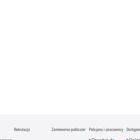
Rekrutacja
Zamówienia publiczne
Policjanci i pracownicy
Dostępn
ingowe
Doradca do
Dekla