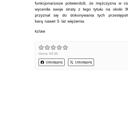
funkcjonariusze potwierdzili, że mężczyzna w ci
wyceniła swoje straty z tego tytułu na około 9
przyznał się do dokonywania tych przestępst
karą nawet 5 lat więzienia.
kz/aw
Ocena: 0/5 (0)
Udostępnij
Udostępnij