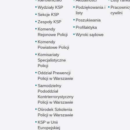
Wydziały KSP
Podziękowania i
Pracownic
listy
cywilni
Sekcje KSP
Poszukiwania
Zespoły KSP
Profilaktyka
Komendy
Rejonowe Policji
Wyroki sądowe
Komendy
Powiatowe Policji
Komisariaty
Specjalistyczne
Policji
Oddział Prewencji
Policji w Warszawie
Samodzielny
Pododdział
Kontrterrorystyczny
Policji w Warszawie
Ośrodek Szkolenia
Policji w Warszawie
KSP w Unii
Europejskiej