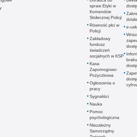
spraw Etyki w
dostę
y
Komendzie
Zakr
Stołecznej Policji
dział
Równość płci w
e-usł
Policji
Wnio
Zakładowy
zape
fundusz
dostę
świadczeń
Infor
socjalnych w KSP
brak
Kasa
dostę
Zapomogowo-
Zape
Pożyczkowa
dostę
Ogłoszenia o
cyfro
pracy
Sygnaliści
Nauka
Pomoc
psychologiczna
Niezależny
Samorządny
Związek