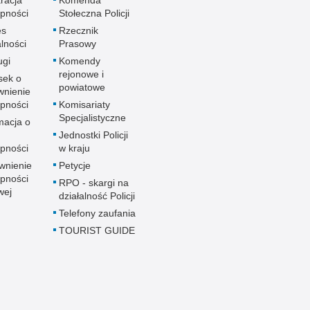
pności
Stołeczna Policji
es
Rzecznik
alności
Prasowy
ugi
Komendy
rejonowe i
sek o
powiatowe
wnienie
pności
Komisariaty
Specjalistyczne
macja o
u
Jednostki Policji
pności
w kraju
wnienie
Petycje
pności
RPO - skargi na
wej
działalność Policji
Telefony zaufania
TOURIST GUIDE