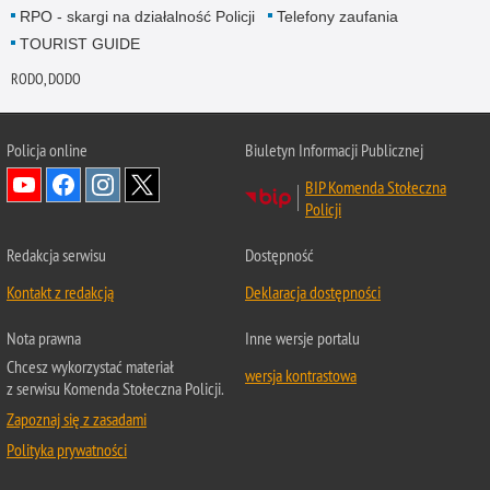
RPO - skargi na działalność Policji
Telefony zaufania
TOURIST GUIDE
RODO, DODO
Policja online
Biuletyn Informacji Publicznej
BIP Komenda Stołeczna
Policji
Redakcja serwisu
Dostępność
Kontakt z redakcją
Deklaracja dostępności
Nota prawna
Inne wersje portalu
Chcesz wykorzystać materiał
wersja kontrastowa
z serwisu Komenda Stołeczna Policji.
Zapoznaj się z zasadami
Polityka prywatności