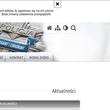
ych plików, to zgadzasz się na ich użycie
. Brak zmiany ustawienia przeglądarki
otwórz wysz
ŚĆ
KONTAKT
RODO, DODO
Aktualności
TUALNOŚCI