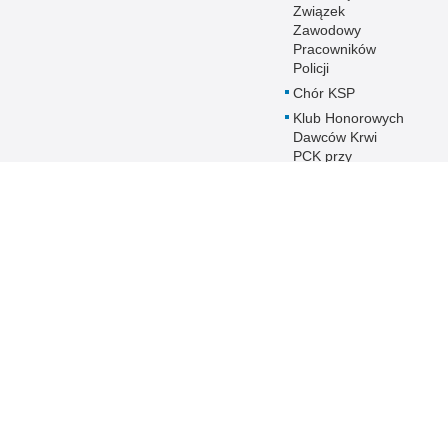
Związek
Zawodowy
Pracowników
Policji
Chór KSP
Klub Honorowych
Dawców Krwi
PCK przy
Komendzie
Stołecznej Policji
Duszpasterstwo
Policji KSP
Prawosławne
Duszpasterstwo
Policji
IPA - International
Police
Association
Warto wiedzieć