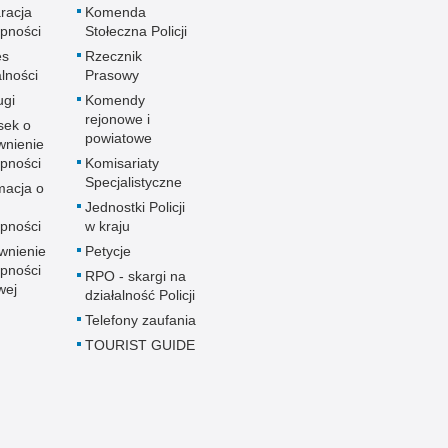
racja
Komenda
pności
Stołeczna Policji
es
Rzecznik
alności
Prasowy
ugi
Komendy
rejonowe i
sek o
powiatowe
wnienie
pności
Komisariaty
Specjalistyczne
macja o
u
Jednostki Policji
pności
w kraju
wnienie
Petycje
pności
RPO - skargi na
wej
działalność Policji
Telefony zaufania
TOURIST GUIDE