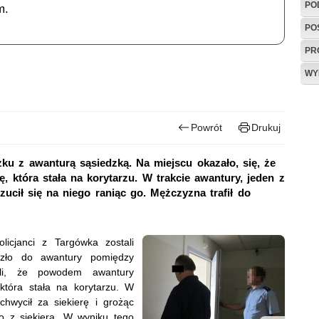
PO
m.
PO
PR
WY
Powrót
Drukuj
zku z awanturą sąsiedzką. Na miejscu okazało, się, że
ę, która stała na korytarzu. W trakcie awantury, jeden z
zucił się na niego raniąc go. Mężczyzna trafił do
licjanci z Targówka zostali
oszło do awantury pomiędzy
lili, że powodem awantury
tóra stała na korytarzu. W
chwycił za siekierę i grożąc
go z siekierą. W wyniku tego