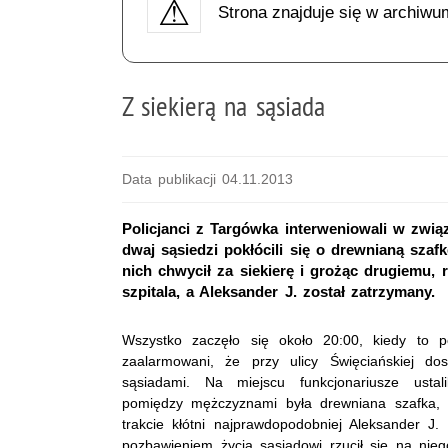
Strona znajduje się w archiwu
Z siekierą na sąsiada
Data publikacji 04.11.2013
Policjanci z Targówka interweniowali w zwią
dwaj sąsiedzi pokłócili się o drewnianą szafk
nich chwycił za siekierę i grożąc drugiemu, r
szpitala, a Aleksander J. został zatrzymany.
Wszystko zaczęło się około 20:00, kiedy to po
zaalarmowani, że przy ulicy Święciańskiej d
sąsiadami. Na miejscu funkcjonariusze usta
pomiędzy mężczyznami była drewniana szafka, k
trakcie kłótni najprawdopodobniej Aleksander J. 
pozbawieniem życia sąsiadowi rzucił się na nie