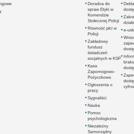
ingowe
Doradca do
Dekla
spraw Etyki w
dostę
y
Komendzie
Zakr
Stołecznej Policji
dział
Równość płci w
e-usł
Policji
Wnio
Zakładowy
zape
fundusz
dostę
świadczeń
Infor
socjalnych w KSP
brak
Kasa
dostę
Zapomogowo-
Zape
Pożyczkowa
dostę
Ogłoszenia o
cyfro
pracy
Sygnaliści
Nauka
Pomoc
psychologiczna
Niezależny
Samorządny