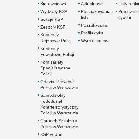
Kierownictwo
Aktualności
Listy rank
Wydziały KSP
Podziękowania i
Pracownic
listy
cywilni
Sekcje KSP
Poszukiwania
Zespoły KSP
Profilaktyka
Komendy
Rejonowe Policji
Wyroki sądowe
Komendy
Powiatowe Policji
Komisariaty
Specjalistyczne
Policji
Oddział Prewencji
Policji w Warszawie
Samodzielny
Pododdział
Kontrterrorystyczny
Policji w Warszawie
Ośrodek Szkolenia
Policji w Warszawie
KSP w Unii