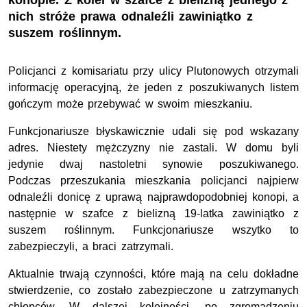
konopie. Z kolei w szafce z bielizną jednego z
nich stróże prawa odnaleźli zawiniątko z
suszem roślinnym.
Policjanci z komisariatu przy ulicy Plutonowych otrzymali
informację operacyjną, że jeden z poszukiwanych listem
gończym może przebywać w swoim mieszkaniu.
Funkcjonariusze błyskawicznie udali się pod wskazany
adres. Niestety mężczyzny nie zastali. W domu byli
jedynie dwaj nastoletni synowie poszukiwanego.
Podczas przeszukania mieszkania policjanci najpierw
odnaleźli donicę z uprawą najprawdopodobniej konopi, a
następnie w szafce z bielizną 19-latka zawiniątko z
suszem roślinnym. Funkcjonariusze wszytko to
zabezpieczyli, a braci zatrzymali.
Aktualnie trwają czynności, które mają na celu dokładne
stwierdzenie, co zostało zabezpieczone u zatrzymanych
chłopców. W dalszej kolejności, po zgromadzeniu