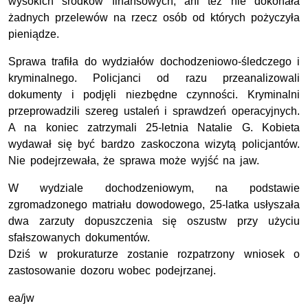
wysokich środków finansowych, ani też nie dokonała
żadnych przelewów na rzecz osób od których pożyczyła
pieniądze.
Sprawa trafiła do wydziałów dochodzeniowo-śledczego i
kryminalnego. Policjanci od razu przeanalizowali
dokumenty i podjęli niezbędne czynności. Kryminalni
przeprowadzili szereg ustaleń i sprawdzeń operacyjnych.
A na koniec zatrzymali 25-letnia Natalie G. Kobieta
wydawał się być bardzo zaskoczona wizytą policjantów.
Nie podejrzewała, że sprawa może wyjść na jaw.
W wydziale dochodzeniowym, na podstawie
zgromadzonego matriału dowodowego, 25-latka usłyszała
dwa zarzuty dopuszczenia się oszustw przy użyciu
sfałszowanych dokumentów.
Dziś w prokuraturze zostanie rozpatrzony wniosek o
zastosowanie dozoru wobec podejrzanej.
ea/jw