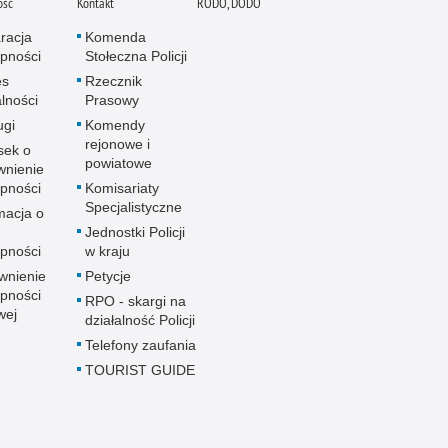
ość
Kontakt
RODO, DODO
racja
Komenda
pności
Stołeczna Policji
es
Rzecznik
alności
Prasowy
ugi
Komendy
rejonowe i
sek o
powiatowe
wnienie
pności
Komisariaty
Specjalistyczne
macja o
u
Jednostki Policji
pności
w kraju
wnienie
Petycje
pności
RPO - skargi na
wej
działalność Policji
Telefony zaufania
TOURIST GUIDE