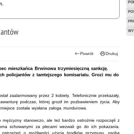
PO
m.
PO
PR
cjantów
WY
Powrót
Drukuj
ec mieszkańca Brwinowa trzymiesięczną sankcję.
h policjantów z tamtejszego komisariatu. Grozi mu do
stał zaalarmowany przez 2 kobiety. Telefonicznie przekazały,
 awanturę podczas, której groził im pozbawieniem życia. Aby
 miejsce została wysłana załoga mundurowa.
 mężcyzny stanowczo, ale też bardzo ostrożnie rozpoczęli z
rękoma schowanymi za plecami wezwali go do ich pokazania.
 ostrzeżeń o możliwości użycia środków przymusu, osoba