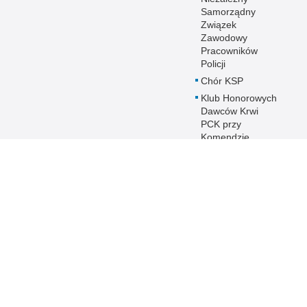
Samorządny
Związek
Zawodowy
Pracowników
Policji
Chór KSP
Klub Honorowych
Dawców Krwi
PCK przy
Komendzie
Stołecznej Policji
Duszpasterstwo
Policji KSP
Prawosławne
Duszpasterstwo
Policji
IPA - International
Police
Association
Warto wiedzieć