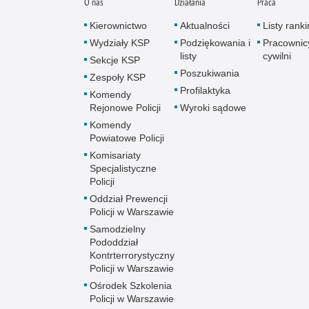
O nas
Działania
Praca
Kierownictwo
Aktualności
Listy rank
Wydziały KSP
Podziękowania i
Pracownic
listy
cywilni
Sekcje KSP
Poszukiwania
Zespoły KSP
Profilaktyka
Komendy
Rejonowe Policji
Wyroki sądowe
Komendy
Powiatowe Policji
Komisariaty
Specjalistyczne
Policji
Oddział Prewencji
Policji w Warszawie
Samodzielny
Pododdział
Kontrterrorystyczny
Policji w Warszawie
Ośrodek Szkolenia
Policji w Warszawie