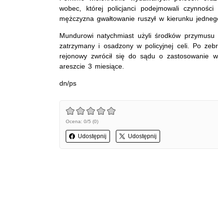
wobec, której policjanci podejmowali czynnoś
mężczyzna gwałtowanie ruszył w kierunku jednego
Mundurowi natychmiast użyli środków przymusu b
zatrzymany i osadzony w policyjnej celi. Po zebr
rejonowy zwrócił się do sądu o zastosowanie 
areszcie 3 miesiące.
dn/ps
Ocena: 0/5 (0)
Udostępnij
Udostępnij