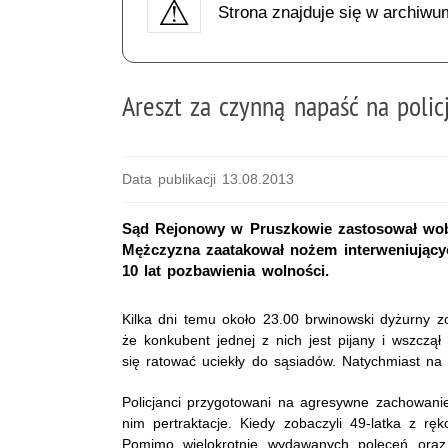
Strona znajduje się w archiwu
Areszt za czynną napaść na poli
Data publikacji 13.08.2013
Sąd Rejonowy w Pruszkowie zastosował wob
Mężczyzna zaatakował nożem interweniującyc
10 lat pozbawienia wolności.
Kilka dni temu około 23.00 brwinowski dyżurny zo
że konkubent jednej z nich jest pijany i wszczął
się ratować uciekły do sąsiadów. Natychmiast na
Policjanci przygotowani na agresywne zachowanie
nim pertraktacje. Kiedy zobaczyli 49-latka z 
Pomimo wielokrotnie wydawanych poleceń oraz