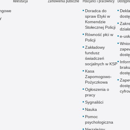
Rekrutacja
Zamówienia publiczne
Policjanci i pracownicy
Dostępn
ingowe
Doradca do
Dekla
spraw Etyki w
dostę
y
Komendzie
Zakr
Stołecznej Policji
dział
Równość płci w
e-usł
Policji
Wnio
Zakładowy
zape
fundusz
dostę
świadczeń
Infor
socjalnych w KSP
brak
Kasa
dostę
Zapomogowo-
Zape
Pożyczkowa
dostę
Ogłoszenia o
cyfro
pracy
Sygnaliści
Nauka
Pomoc
psychologiczna
Niezależny