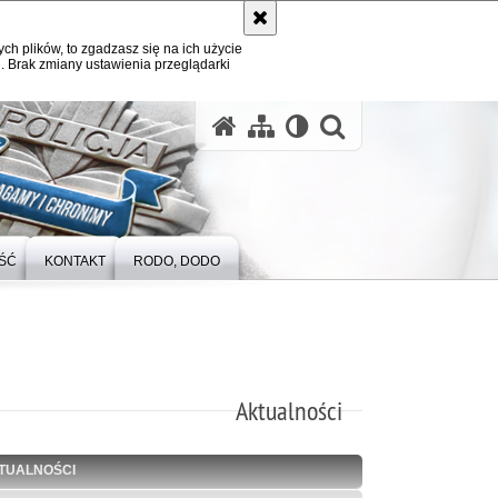
ych plików, to zgadzasz się na ich użycie
. Brak zmiany ustawienia przeglądarki
otwórz wysz
ŚĆ
KONTAKT
RODO, DODO
Aktualności
TUALNOŚCI