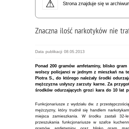
Strona znajduje się w archiwu
Znaczna ilość narkotyków nie tra
Data publikacji 08.05.2013
Ponad 200 gramów amfetaminy, blisko gram m
wolscy policjanci w jednym z mieszkań na ter
Piotra S., do którego należały środki odurza
mężczyzna usłyszy zarzuty karne. Za przygo
środków odurzających grozi kara do 10 lat p
Funkcjonariusze z wydziału dw. z przestępczości
mężczyzny, który trudnił się handlem narkotykam
miejsca zamieszkania. W środku zastali 32-l
przeszukania funkcjonariusze w szafce kuchenn
gramów amfetaminy oraz blisko gram marih