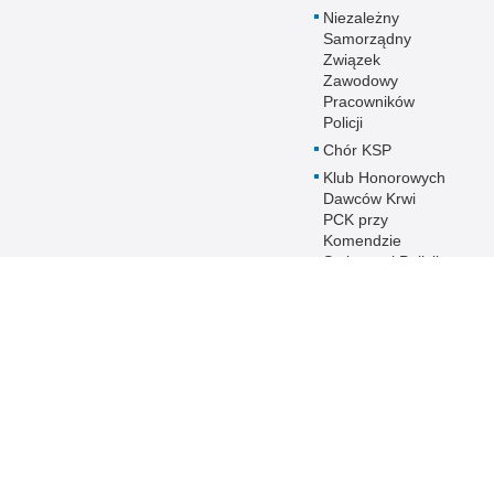
Niezależny
Samorządny
Związek
Zawodowy
Pracowników
Policji
Chór KSP
Klub Honorowych
Dawców Krwi
PCK przy
Komendzie
Stołecznej Policji
Duszpasterstwo
Policji KSP
Prawosławne
Duszpasterstwo
Policji
IPA - International
Police
Association
Warto wiedzieć