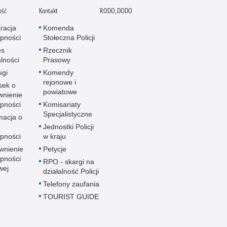
ość
Kontakt
RODO, DODO
racja
Komenda
pności
Stołeczna Policji
es
Rzecznik
alności
Prasowy
ugi
Komendy
rejonowe i
sek o
powiatowe
wnienie
pności
Komisariaty
Specjalistyczne
macja o
u
Jednostki Policji
pności
w kraju
wnienie
Petycje
pności
RPO - skargi na
wej
działalność Policji
Telefony zaufania
TOURIST GUIDE