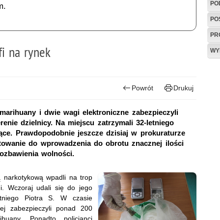
PO
m.
PO
PR
fi na rynek
WY
Powrót
Drukuj
arihuany i dwie wagi elektroniczne zabezpieczyli
enie dzielnicy. Na miejscu zatrzymali 32-letniego
jące. Prawdopodobnie jeszcze dzisiaj w prokuraturze
towanie do wprowadzenia do obrotu znacznej ilości
ozbawienia wolności.
ą narkotykową wpadli na trop
i. Wczoraj udali się do jego
etniego Piotra S. W czasie
ej zabezpieczyli ponad 200
uany. Ponadto policjanci