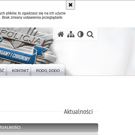
ych plików, to zgadzasz się na ich użycie
. Brak zmiany ustawienia przeglądarki
otwórz wysz
ŚĆ
KONTAKT
RODO, DODO
Aktualności
TUALNOŚCI