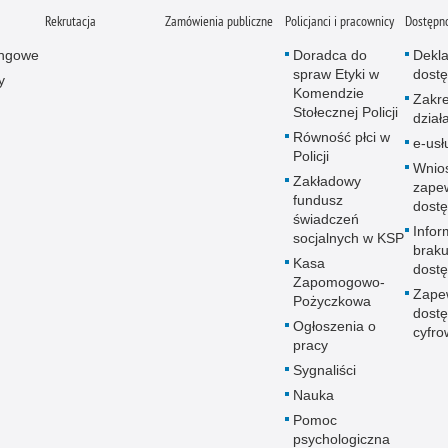
Rekrutacja
Zamówienia publiczne
Policjanci i pracownicy
Dostępn
ingowe
Doradca do
Dekla
spraw Etyki w
dostę
y
Komendzie
Zakr
Stołecznej Policji
dział
Równość płci w
e-usł
Policji
Wnio
Zakładowy
zape
fundusz
dostę
świadczeń
Infor
socjalnych w KSP
brak
Kasa
dostę
Zapomogowo-
Zape
Pożyczkowa
dostę
Ogłoszenia o
cyfro
pracy
Sygnaliści
Nauka
Pomoc
psychologiczna