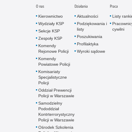
O nas
Działania
Praca
Kierownictwo
Aktualności
Listy rank
Wydziały KSP
Podziękowania i
Pracownic
listy
cywilni
Sekcje KSP
Poszukiwania
Zespoły KSP
Profilaktyka
Komendy
Rejonowe Policji
Wyroki sądowe
Komendy
Powiatowe Policji
Komisariaty
Specjalistyczne
Policji
Oddział Prewencji
Policji w Warszawie
Samodzielny
Pododdział
Kontrterrorystyczny
Policji w Warszawie
Ośrodek Szkolenia