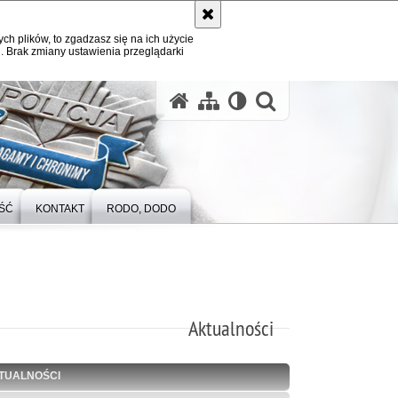
ych plików, to zgadzasz się na ich użycie
. Brak zmiany ustawienia przeglądarki
otwórz wysz
ŚĆ
KONTAKT
RODO, DODO
Aktualności
TUALNOŚCI