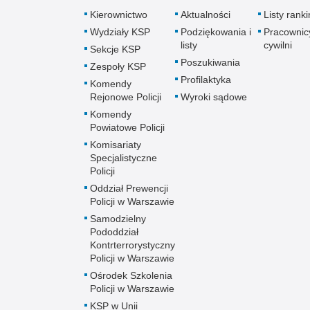
Kierownictwo
Aktualności
Listy rank
Wydziały KSP
Podziękowania i
Pracownic
listy
cywilni
Sekcje KSP
Poszukiwania
Zespoły KSP
Profilaktyka
Komendy
Rejonowe Policji
Wyroki sądowe
Komendy
Powiatowe Policji
Komisariaty
Specjalistyczne
Policji
Oddział Prewencji
Policji w Warszawie
Samodzielny
Pododdział
Kontrterrorystyczny
Policji w Warszawie
Ośrodek Szkolenia
Policji w Warszawie
KSP w Unii