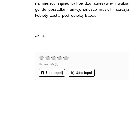
na miejscu sąsiad był bardzo agresywny i wulgar
go do porządku, funkcjonariusze musieli mężczyz
kobiety został pod opieką babci.
ak, kn
Ocena: 0/5 (0)
Udostępnij
Udostępnij