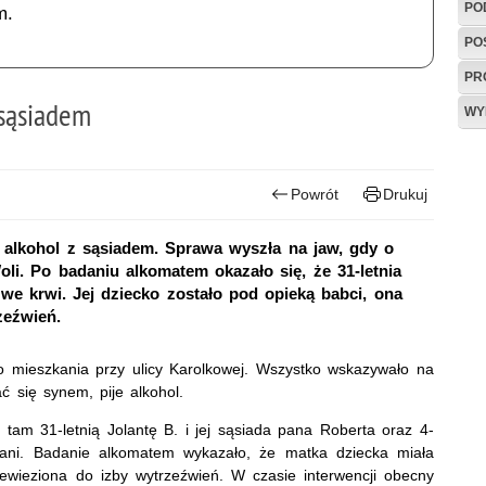
PO
m.
PO
PR
 sąsiadem
WY
Powrót
Drukuj
a alkohol z sąsiadem. Sprawa wyszła na jaw, gdy o
oli. Po badaniu alkomatem okazało się, że 31-letnia
 we krwi. Jej dziecko zostało pod opieką babci, ona
zeźwień.
do mieszkania przy ulicy Karolkowej. Wszystko wskazywało na
ć się synem, pije alkohol.
i tam 31-letnią Jolantę B. i jej sąsiada pana Roberta oraz 4-
pijani. Badanie alkomatem wykazało, że matka dziecka miała
zewieziona do izby wytrzeźwień. W czasie interwencji obecny