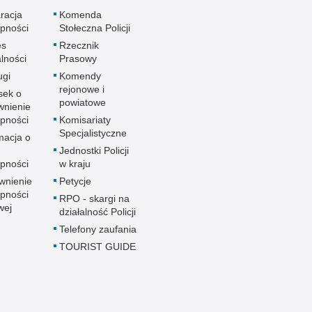
racja
Komenda
pności
Stołeczna Policji
es
Rzecznik
alności
Prasowy
ugi
Komendy
rejonowe i
sek o
powiatowe
wnienie
pności
Komisariaty
Specjalistyczne
macja o
u
Jednostki Policji
pności
w kraju
wnienie
Petycje
pności
RPO - skargi na
wej
działalność Policji
Telefony zaufania
TOURIST GUIDE