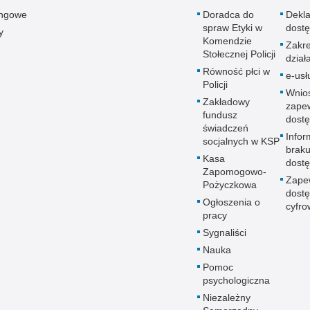
ingowe
Doradca do
Dekla
spraw Etyki w
dostę
y
Komendzie
Zakr
Stołecznej Policji
dział
Równość płci w
e-usł
Policji
Wnio
Zakładowy
zape
fundusz
dostę
świadczeń
Infor
socjalnych w KSP
brak
Kasa
dostę
Zapomogowo-
Zape
Pożyczkowa
dostę
Ogłoszenia o
cyfro
pracy
Sygnaliści
Nauka
Pomoc
psychologiczna
Niezależny