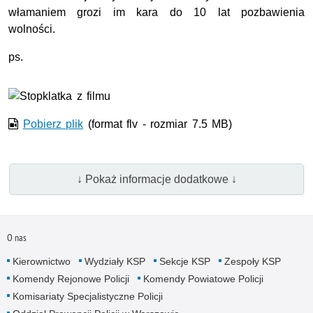
włamaniem grozi im kara do 10 lat pozbawienia
wolności.
ps.
Film w formacie nieobsługiwanym przez odtwarzacz.
Pobierz plik
(format flv - rozmiar 7.5 MB)
↓ Pokaż informacje dodatkowe ↓
O nas
Kierownictwo
Wydziały KSP
Sekcje KSP
Zespoły KSP
Komendy Rejonowe Policji
Komendy Powiatowe Policji
Komisariaty Specjalistyczne Policji