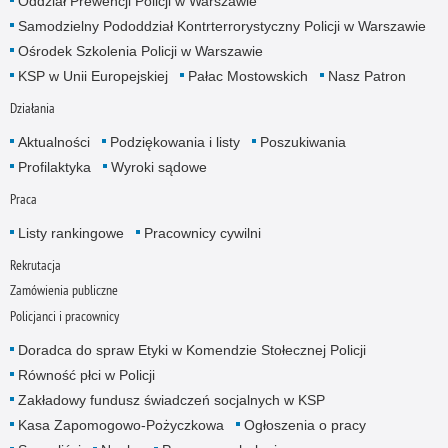
Oddział Prewencji Policji w Warszawie
Samodzielny Pododdział Kontrterrorystyczny Policji w Warszawie
Ośrodek Szkolenia Policji w Warszawie
KSP w Unii Europejskiej
Pałac Mostowskich
Nasz Patron
Działania
Aktualności
Podziękowania i listy
Poszukiwania
Profilaktyka
Wyroki sądowe
Praca
Listy rankingowe
Pracownicy cywilni
Rekrutacja
Zamówienia publiczne
Policjanci i pracownicy
Doradca do spraw Etyki w Komendzie Stołecznej Policji
Równość płci w Policji
Zakładowy fundusz świadczeń socjalnych w KSP
Kasa Zapomogowo-Pożyczkowa
Ogłoszenia o pracy