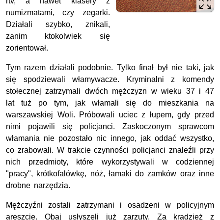
rtv, a nawet klasery z
numizmatami, czy zegarki.
Działali szybko, znikali,
zanim ktokolwiek się
zorientował.
Tym razem działali podobnie. Tylko finał był nie taki, jak
się spodziewali włamywacze. Kryminalni z komendy
stołecznej zatrzymali dwóch mężczyzn w wieku 37 i 47
lat tuż po tym, jak włamali się do mieszkania na
warszawskiej Woli. Próbowali uciec z łupem, gdy przed
nimi pojawili się policjanci. Zaskoczonym sprawcom
włamania nie pozostało nic innego, jak oddać wszystko,
co zrabowali. W trakcie czynności policjanci znaleźli przy
nich przedmioty, które wykorzystywali w codziennej
"pracy", krótkofalówkę, nóż, łamaki do zamków oraz inne
drobne narzędzia.
Mężczyźni zostali zatrzymani i osadzeni w policyjnym
areszcie. Obaj usłyszeli już zarzuty. Za kradzież z