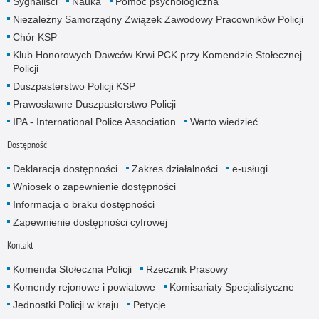
Sygnaliści
Nauka
Pomoc psychologiczna
Niezależny Samorządny Związek Zawodowy Pracowników Policji
Chór KSP
Klub Honorowych Dawców Krwi PCK przy Komendzie Stołecznej
Policji
Duszpasterstwo Policji KSP
Prawosławne Duszpasterstwo Policji
IPA - International Police Association
Warto wiedzieć
Dostępność
Deklaracja dostępności
Zakres działalności
e-usługi
Wniosek o zapewnienie dostępności
Informacja o braku dostępności
Zapewnienie dostępności cyfrowej
Kontakt
Komenda Stołeczna Policji
Rzecznik Prasowy
Komendy rejonowe i powiatowe
Komisariaty Specjalistyczne
Jednostki Policji w kraju
Petycje