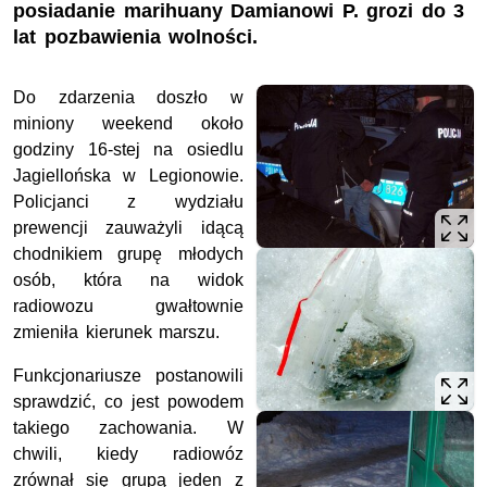
posiadanie marihuany Damianowi P. grozi do 3
lat pozbawienia wolności.
Do zdarzenia doszło w
miniony weekend około
godziny 16-stej na osiedlu
Jagiellońska w Legionowie.
Policjanci z wydziału
prewencji zauważyli idącą
chodnikiem grupę młodych
osób, która na widok
radiowozu gwałtownie
zmieniła kierunek marszu.
Funkcjonariusze postanowili
sprawdzić, co jest powodem
takiego zachowania. W
chwili, kiedy radiowóz
zrównał się grupą jeden z