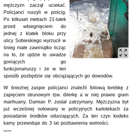
mężczyzn zaczął uciekać.
Policjanci ruszyli w pościg.
Po kilkuset metrach 21-latek
przed wbiegnięciem do
jednej z klatek bloku przy
ulicy Sobieskiego wyrzucił w
śnieg małe zawiniątko licząc
na to, że ujdzie to uwadze
goniących go
funkcjonariuszy i że w ten
sposób pozbędzie się obciążających go dowodów.
W śnieżnej zaspie policjanci znaleźli foliową torebkę z
zapięciem strunowym tzw. dilerkę a w niej prawie gram
marihuany. Damian P. został zatrzymany. Mężczyzna był
już wcześniej notowany w policyjnych kartotekach za
posiadanie środków odurzających. Za ten czyn kodeks
karny przewiduje do 3 lat pozbawienia wolności.
rsz/rm