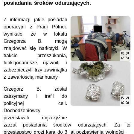
posiadania śroków odurzających.
Z informacji jakie posiadali
operacyjni z Pragi Północ
wynikało, że w lokalu
Grzegorza B. mogą
znajdować się narkotyki. W
trakcie przeszukania,
funkcjonariusze ujawnili i
zabezpieczyli trzy zawiniątka
z zawartością marihuany.
Grzegorz B. został
zatrzymany i trafił do
policyjnej celi.
Dochodzeniowcy
przedstawili mężczyźnie
zarzut posiadania środków odurzających. Za to
przestępstwo grozi kara do 3 lat pozbawienia wolności.