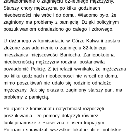
zawiadomienie o zaginięciu 82-letniego mężczyzny.
Starszy chory mężczyzna po kilku godzinach
nieobecności nie wrócił do domu. Wiadomo było, że
zaginiony ma problemy z pamięcią. Dzięki policyjnym
poszukiwaniom odnaleziono go całego i zdrowego.
U dyżurnego w komisariacie w Górze Kalwarii zostało
złożone zawiadomienie o zaginięciu 82-letniego
mieszkańca miejscowości Baniocha. Zaniepokojona
nieobecnością mężczyzny rodzina, postanowiła
powiadomić Policję. Z jej relacji wynikało, że mężczyzna
po kilku godzinach nieobecności nie wrócił do domu,
mimo poszukiwań nie udało się rodzinie odnaleźć
mężczyzny. Jak się okazało, zaginiony starszy pan, ma
problemy z pamięcią.
Policjanci z komisariatu natychmiast rozpoczęli
poszukiwania. Do pomocy dołączyli również
funkcjonariusze z Piaseczna z psem tropiącym.
Policjanci sprawdzali wszystkie lokalne ulice, pobliskie