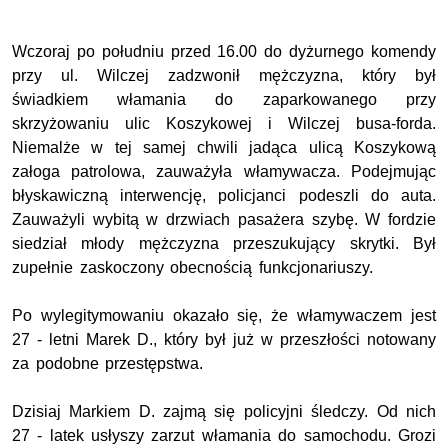
Wczoraj po południu przed 16.00 do dyżurnego komendy
przy ul. Wilczej zadzwonił mężczyzna, który był
świadkiem włamania do zaparkowanego przy
skrzyżowaniu ulic Koszykowej i Wilczej busa-forda.
Niemalże w tej samej chwili jadąca ulicą Koszykową
załoga patrolowa, zauważyła włamywacza. Podejmując
błyskawiczną interwencję, policjanci podeszli do auta.
Zauważyli wybitą w drzwiach pasażera szybę. W fordzie
siedział młody mężczyzna przeszukujący skrytki. Był
zupełnie zaskoczony obecnością funkcjonariuszy.
Po wylegitymowaniu okazało się, że włamywaczem jest
27 - letni Marek D., który był już w przeszłości notowany
za podobne przestępstwa.
Dzisiaj Markiem D. zajmą się policyjni śledczy. Od nich
27 - latek usłyszy zarzut włamania do samochodu. Grozi