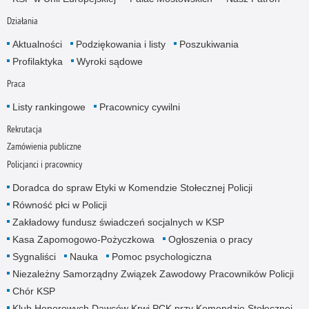
Działania
Aktualności
Podziękowania i listy
Poszukiwania
Profilaktyka
Wyroki sądowe
Praca
Listy rankingowe
Pracownicy cywilni
Rekrutacja
Zamówienia publiczne
Policjanci i pracownicy
Doradca do spraw Etyki w Komendzie Stołecznej Policji
Równość płci w Policji
Zakładowy fundusz świadczeń socjalnych w KSP
Kasa Zapomogowo-Pożyczkowa
Ogłoszenia o pracy
Sygnaliści
Nauka
Pomoc psychologiczna
Niezależny Samorządny Związek Zawodowy Pracowników Policji
Chór KSP
Klub Honorowych Dawców Krwi PCK przy Komendzie Stołecznej