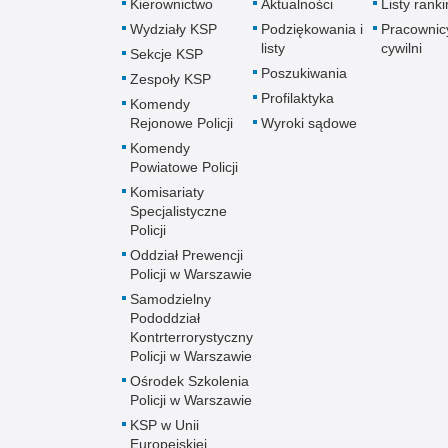
Kierownictwo
Aktualności
Listy rank
Wydziały KSP
Podziękowania i
Pracownic
listy
cywilni
Sekcje KSP
Poszukiwania
Zespoły KSP
Profilaktyka
Komendy
Rejonowe Policji
Wyroki sądowe
Komendy
Powiatowe Policji
Komisariaty
Specjalistyczne
Policji
Oddział Prewencji
Policji w Warszawie
Samodzielny
Pododdział
Kontrterrorystyczny
Policji w Warszawie
Ośrodek Szkolenia
Policji w Warszawie
KSP w Unii
Europejskiej