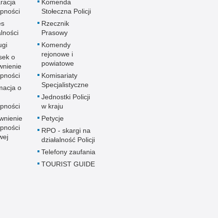
racja
Komenda
pności
Stołeczna Policji
es
Rzecznik
alności
Prasowy
ugi
Komendy
rejonowe i
sek o
powiatowe
wnienie
pności
Komisariaty
Specjalistyczne
macja o
u
Jednostki Policji
pności
w kraju
wnienie
Petycje
pności
RPO - skargi na
wej
działalność Policji
Telefony zaufania
TOURIST GUIDE