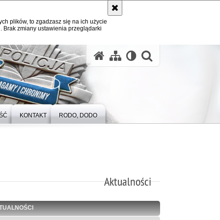
ych plików, to zgadzasz się na ich użycie
. Brak zmiany ustawienia przeglądarki
otwórz wysz
ŚĆ
KONTAKT
RODO, DODO
Aktualności
TUALNOŚCI