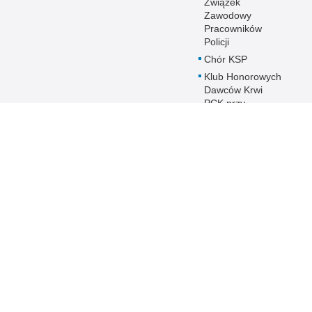
Związek
Zawodowy
Pracowników
Policji
Chór KSP
Klub Honorowych
Dawców Krwi
PCK przy
Komendzie
Stołecznej Policji
Duszpasterstwo
Policji KSP
Prawosławne
Duszpasterstwo
Policji
IPA - International
Police
Association
Warto wiedzieć