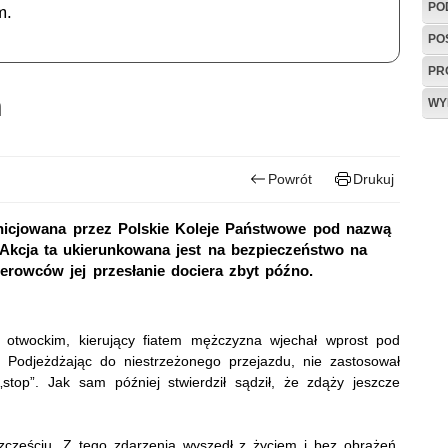
PO
m.
PO
PR
m
WY
Powrót
Drukuj
inicjowana przez Polskie Koleje Państwowe pod nazwą
. Akcja ta ukierunkowana jest na bezpieczeństwo na
ierowców jej przesłanie dociera zbyt późno.
 otwockim, kierujący fiatem mężczyzna wjechał wprost pod
. Podjeżdżając do niestrzeżonego przejazdu, nie zastosował
top”. Jak sam później stwierdził sądził, że zdąży jeszcze
częściu. Z tego zdarzenia wyszedł z życiem i bez obrażeń.