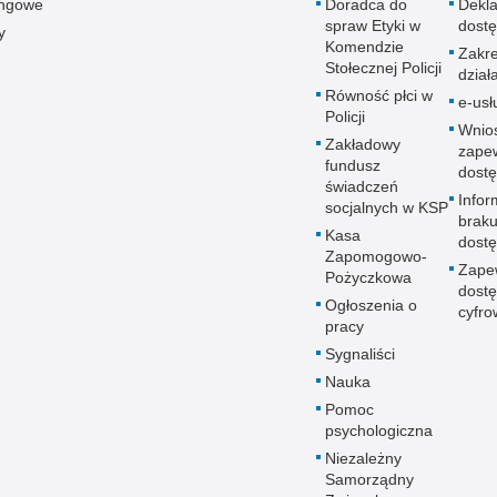
ingowe
Doradca do
Dekla
spraw Etyki w
dostę
y
Komendzie
Zakr
Stołecznej Policji
dział
Równość płci w
e-usł
Policji
Wnio
Zakładowy
zape
fundusz
dostę
świadczeń
Infor
socjalnych w KSP
brak
Kasa
dostę
Zapomogowo-
Zape
Pożyczkowa
dostę
Ogłoszenia o
cyfro
pracy
Sygnaliści
Nauka
Pomoc
psychologiczna
Niezależny
Samorządny