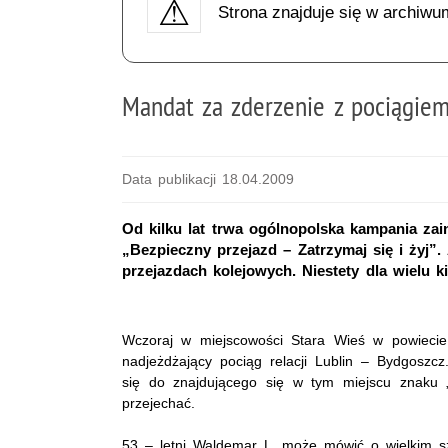
Strona znajduje się w archiwu
Mandat za zderzenie z pociągie
Data publikacji 18.04.2009
Od kilku lat trwa ogólnopolska kampania za
„Bezpieczny przejazd – Zatrzymaj się i żyj”
przejazdach kolejowych. Niestety dla wielu k
Wczoraj w miejscowości Stara Wieś w powiecie
nadjeżdżający pociąg relacji Lublin – Bydgoszcz
się do znajdującego się w tym miejscu znaku „s
przejechać.
53 – letni Waldemar L. może mówić o wielkim sz