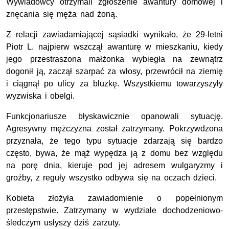
Wywiadowcy otrzymali zgłoszenie awantury domowej i
znęcania się męża nad żoną.
Z relacji zawiadamiającej sąsiadki wynikało, że 29-letni
Piotr L. najpierw wszczął awanturę w mieszkaniu, kiedy
jego przestraszona małżonka wybiegła na zewnątrz
dogonił ją, zaczął szarpać za włosy, przewrócił na ziemię
i ciągnął po ulicy za bluzkę. Wszystkiemu towarzyszyły
wyzwiska i obelgi.
Funkcjonariusze błyskawicznie opanowali sytuację.
Agresywny mężczyzna został zatrzymany. Pokrzywdzona
przyznała, że tego typu sytuacje zdarzają się bardzo
często, bywa, że mąż wypędza ją z domu bez względu
na porę dnia, kieruje pod jej adresem wulgaryzmy i
groźby, z reguły wszystko odbywa się na oczach dzieci.
Kobieta złożyła zawiadomienie o popełnionym
przestępstwie. Zatrzymany w wydziale dochodzeniowo-
śledczym usłyszy dziś zarzuty.